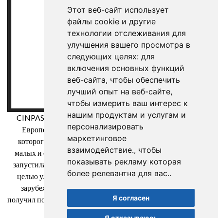
Этот веб-сайт использует
файлы cookie и другие
технологии отслеживания для
улучшения вашего просмотра в
следующих целях:
для
включения основных функций
веб-сайта
,
чтобы обеспечить
лучший опыт на веб-сайте
,
чтобы измерить ваш интерес к
нашим продуктам и услугам и
CINPASA Cintas y Pasamanería SA была бенефициаром
персонализировать
Европейского фонда регионального развития, целью
маркетинговое
которого является повышение конкурентоспособности
взаимодействие.
,
чтобы
малых и средних предприятий, и благодаря которому она
показывать рекламу которая
запустила Международный план цифрового маркетинга с
более релевантна для вас.
.
целью улучшения своего онлайн-позиционирования на
зарубежных рынках в течение 2021 год. Для этого он
Я согласен
получил поддержку программы XPANDE DIGITAL Торговой
палаты Реуса. Способ сделать Европу
Я отказываюсь