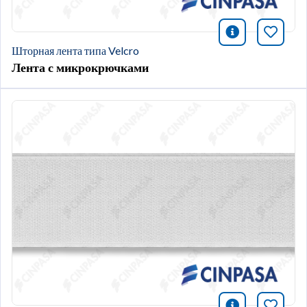
icono infor
Добави
Шторная лента типа Velcro
Лента с микрокрючками