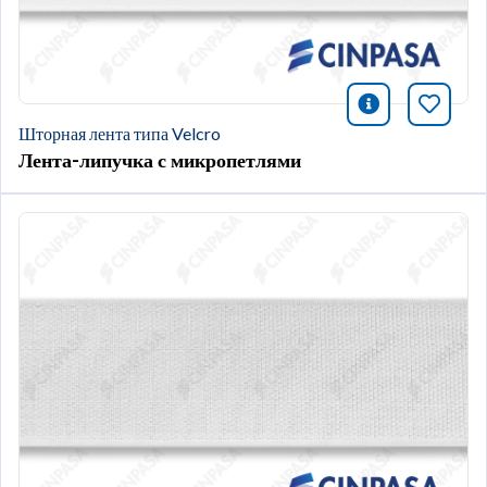
icono infor
Добави
Шторная лента типа Velcro
Лента-липучка с микропетлями