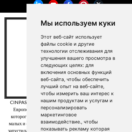
Мы используем куки
Этот веб-сайт использует
файлы cookie и другие
технологии отслеживания для
улучшения вашего просмотра в
следующих целях:
для
включения основных функций
веб-сайта
,
чтобы обеспечить
лучший опыт на веб-сайте
,
чтобы измерить ваш интерес к
нашим продуктам и услугам и
CINPASA Cintas y Pasamanería SA была бенефициаром
персонализировать
Европейского фонда регионального развития, целью
маркетинговое
которого является повышение конкурентоспособности
взаимодействие.
,
чтобы
малых и средних предприятий, и благодаря которому она
показывать рекламу которая
запустила Международный план цифрового маркетинга с