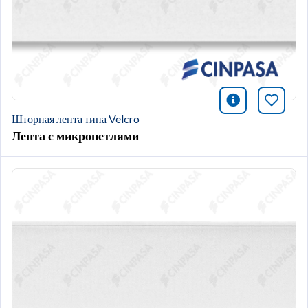
icono infor
Добави
Шторная лента типа Velcro
Лента с микропетлями