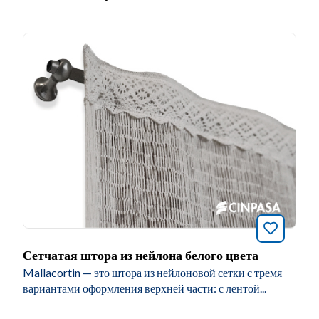
Добавит
Сетчатая штора из нейлона белого цвета
Mallacortin — это штора из нейлоновой сетки с тремя
вариантами оформления верхней части: с лентой...