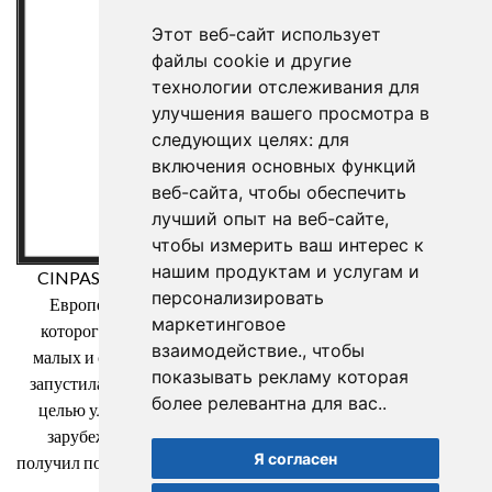
Этот веб-сайт использует
файлы cookie и другие
технологии отслеживания для
улучшения вашего просмотра в
следующих целях:
для
включения основных функций
веб-сайта
,
чтобы обеспечить
лучший опыт на веб-сайте
,
чтобы измерить ваш интерес к
нашим продуктам и услугам и
CINPASA Cintas y Pasamanería SA была бенефициаром
персонализировать
Европейского фонда регионального развития, целью
маркетинговое
которого является повышение конкурентоспособности
взаимодействие.
,
чтобы
малых и средних предприятий, и благодаря которому она
показывать рекламу которая
запустила Международный план цифрового маркетинга с
более релевантна для вас.
.
целью улучшения своего онлайн-позиционирования на
зарубежных рынках в течение 2021 год. Для этого он
Я согласен
получил поддержку программы XPANDE DIGITAL Торговой
палаты Реуса. Способ сделать Европу