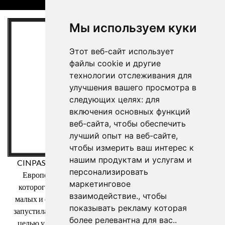
Мы используем куки
Этот веб-сайт использует
файлы cookie и другие
технологии отслеживания для
улучшения вашего просмотра в
следующих целях:
для
включения основных функций
веб-сайта
,
чтобы обеспечить
лучший опыт на веб-сайте
,
чтобы измерить ваш интерес к
нашим продуктам и услугам и
CINPASA Cintas y Pasamanería SA была бенефициаром
персонализировать
Европейского фонда регионального развития, целью
маркетинговое
которого является повышение конкурентоспособности
взаимодействие.
,
чтобы
малых и средних предприятий, и благодаря которому она
показывать рекламу которая
запустила Международный план цифрового маркетинга с
более релевантна для вас.
.
целью улучшения своего онлайн-позиционирования на