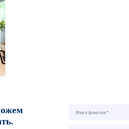
можем
ть.