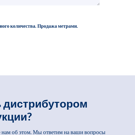
ного количества. Продажа метрами.
ь дистрибутором
укции?
е нам об этом. Мы ответим на ваши вопросы