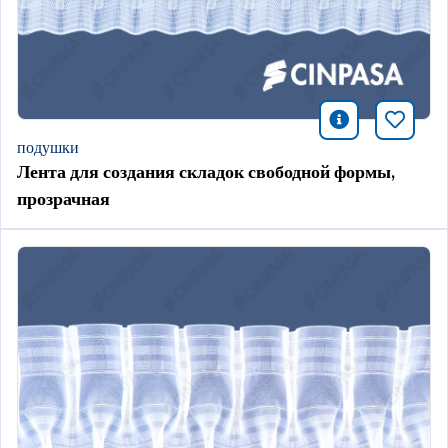
icono infor
Добави
подушки
Лента для создания складок свободной формы,
прозрачная