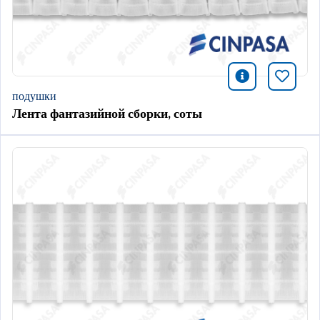
icono infor
Добави
подушки
Лента фантазийной сборки, соты