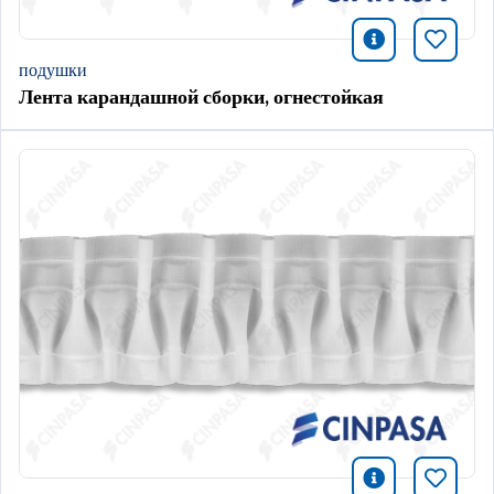
icono infor
Добави
подушки
Лента карандашной сборки, огнестойкая
icono infor
Добави