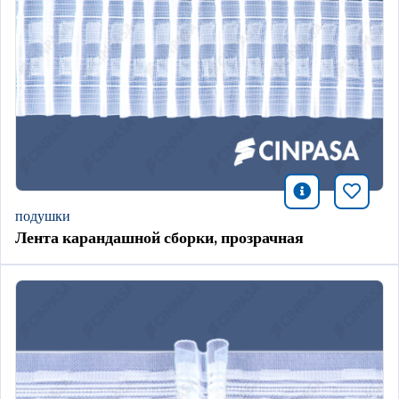
icono infor
Добави
подушки
Лента карандашной сборки, прозрачная