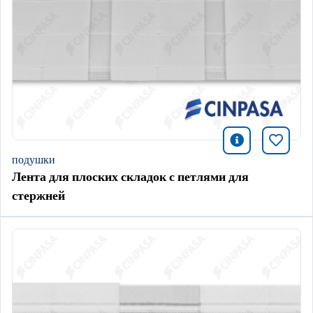
icono infor
Добави
подушки
Лента для плоских складок с петлями для
стержней