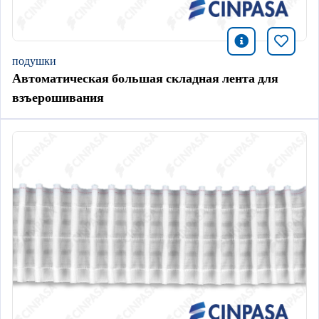
icono infor
Добави
подушки
Автоматическая большая складная лента для
взъерошивания