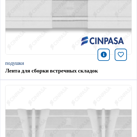
icono infor
Добави
подушки
Лента для сборки встречных складок