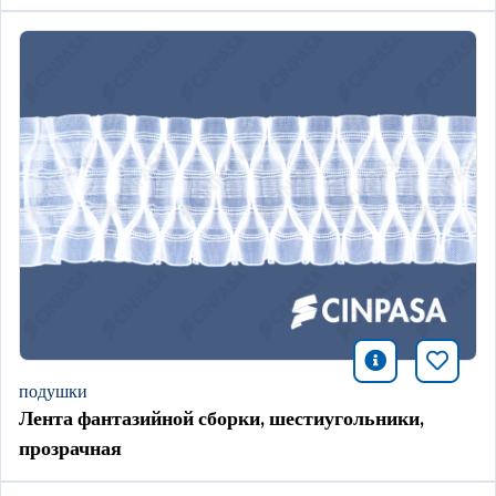
icono infor
Добави
подушки
Лента фантазийной сборки, шестиугольники,
прозрачная