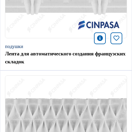
icono infor
Добави
подушки
Лента для автоматического создания французских
складок