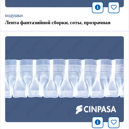
icono infor
Добави
подушки
Лента фантазийной сборки, соты, прозрачная
icono infor
Добави