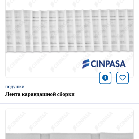
icono infor
Добави
подушки
Лента карандашной сборки