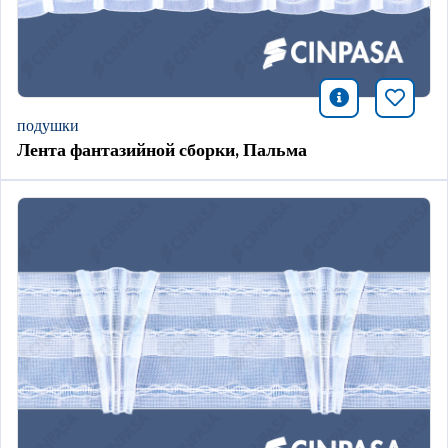
icono infor
Добави
подушки
Лента фантазийной сборки, Пальма