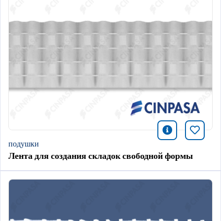
icono infor
Добави
подушки
Лента для создания складок свободной формы