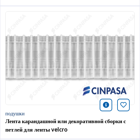
icono infor
Добави
подушки
Лента карандашной или декоративной сборки с
петлей для ленты velcro