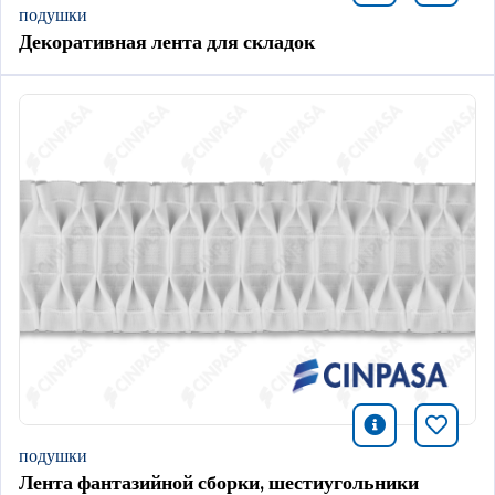
подушки
Декоративная лента для складок
icono infor
Добави
подушки
Лента фантазийной сборки, шестиугольники