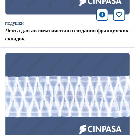
icono infor
Добави
подушки
Лента для автоматического создания французских
складок