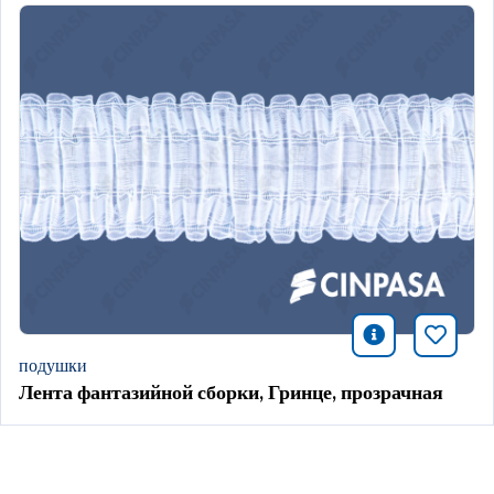
icono infor
Добави
подушки
Лента фантазийной сборки, Гринце, прозрачная