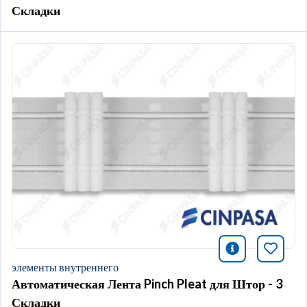
Складки
icono infor
Добави
элементы внутреннего
Автоматическая Лента Pinch Pleat для Штор - 3
Складки