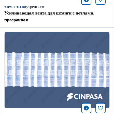
icono infor
Добави
элементы внутреннего
Усиливающая лента для штанги с петлями,
прозрачная
icono infor
Добави