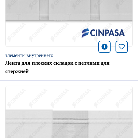
icono infor
Добави
элементы внутреннего
Лента для плоских складок с петлями для
стержней