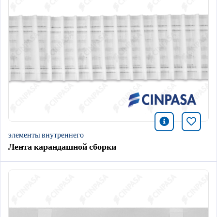
icono infor
Добави
элементы внутреннего
Лента карандашной сборки