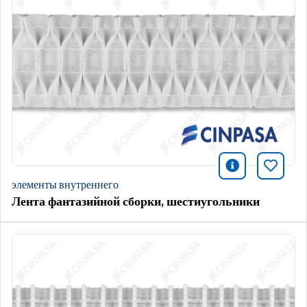
icono infor
Добави
элементы внутреннего
Лента фантазийной сборки, шестиугольники