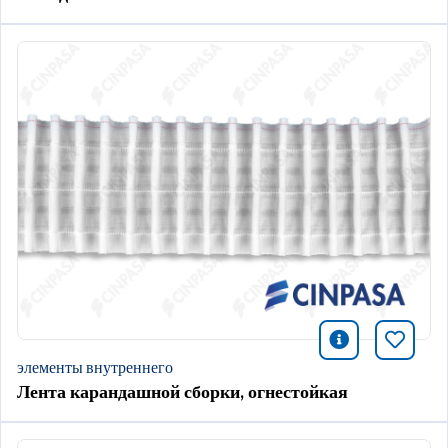
icono infor
Добави
элементы внутреннего
Лента карандашной сборки, огнестойкая