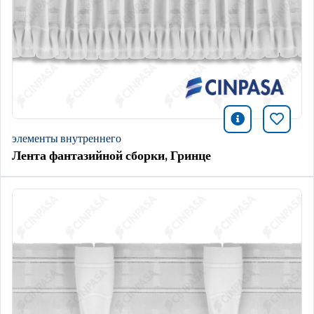
icono infor
Добави
элементы внутреннего
Лента фантазийной сборки, Гринце