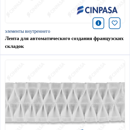
icono infor
Добави
элементы внутреннего
Лента для автоматического создания французских
складок