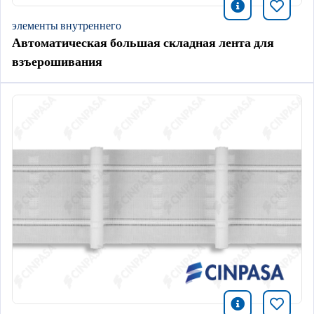
icono infor
Добави
элементы внутреннего
Автоматическая большая складная лента для
взъерошивания
icono infor
Добави