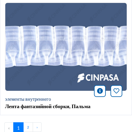
icono infor
Добави
элементы внутреннего
Лента фантазийной сборки, Пальма
‹
1
2
›