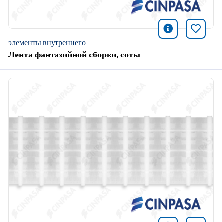
icono infor
Добави
элементы внутреннего
Лента фантазийной сборки, соты