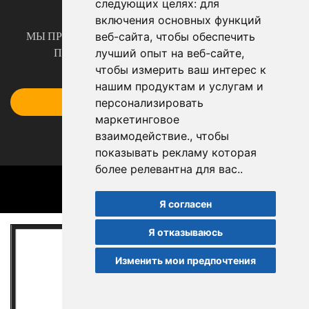
следующих целях:
для
СВЯЖИТЕСЬ
включения основных функций
МЫ ПРИСПОСАБЛИВАЕМ НАШИ ПРОДУКТЫ ПО
веб-сайта
,
чтобы обеспечить
ПОТРЕБНОСТЯМ НАШИХ КЛИЕНТОВ.
лучший опыт на веб-сайте
,
чтобы измерить ваш интерес к
Запросите свой бюджет здесь.
нашим продуктам и услугам и
Перейти к форме
персонализировать
маркетинговое
взаимодействие.
,
чтобы
показывать рекламу которая
более релевантна для вас.
.
Я согласен
Я отказываюсь
Изменить мои предпочтения