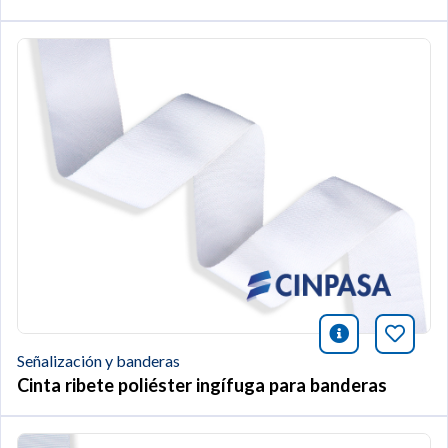
icono infor
Añade 
Señalización y banderas
Cinta ribete poliéster ingífuga para banderas