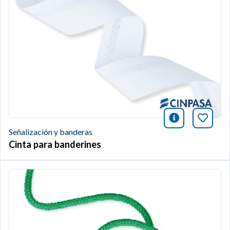
icono infor
Añade 
Señalización y banderas
Cinta para banderines