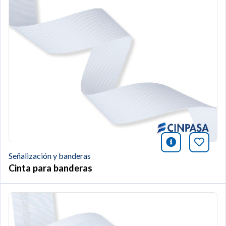
icono infor
Añade 
Señalización y banderas
Cinta para banderas