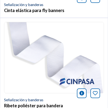
Señalización y banderas
Cinta elástica para fly banners
icono infor
Añade 
Señalización y banderas
Ribete poliéster para bandera