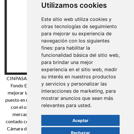
Utilizamos cookies
Este sitio web utiliza cookies y
otras tecnologías de seguimiento
para mejorar su experiencia de
navegación con los siguientes
fines:
para habilitar la
funcionalidad básica del sitio web
,
para brindar una mejor
experiencia en el sitio web
,
medir
su interés en nuestros productos
CINPASA Cintas y Pasamanería S.A. ha sido beneficiaria del
y servicios y personalizar las
Fondo Europeo de Desarrollo Regional cuyo objetivo es
interacciones de marketing
,
para
mejorar la competitividad de las Pymes y gracias al cual ha
mostrar anuncios que sean más
puesto en marcha un Plan de Marketing Digital Internacional
relevantes para usted
.
con el objetivo de mejorar su posicionamiento online en
mercados exteriores durante el año 2021. Para ello ha
Aceptar
contado con el apoyo del Programa XPANDE DIGITAL de la
Cámara de Comercio de Reus. Una manera de hacer Europa
Rechazar