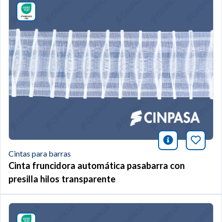
icono infor
Añade 
Cintas para barras
Cinta fruncidora automática pasabarra con
presilla hilos transparente