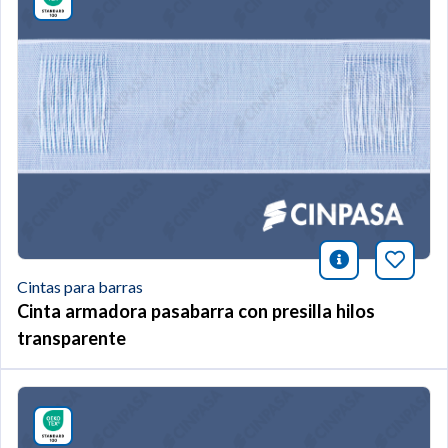
icono infor
Añade 
Cintas para barras
Cinta armadora pasabarra con presilla hilos
transparente