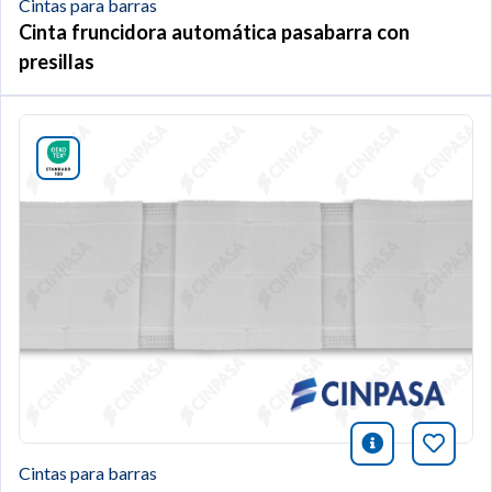
Cintas para barras
Cinta fruncidora automática pasabarra con
presillas
icono infor
Añade 
Cintas para barras