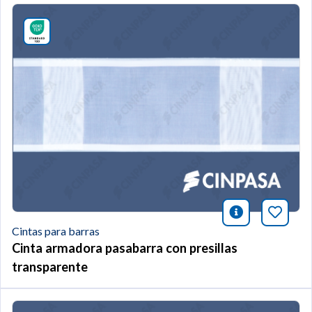
icono infor
Añade 
Cintas para barras
Cinta armadora pasabarra con presillas
transparente