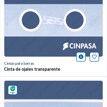
icono infor
Añade 
Cintas para barras
Cinta de ojales transparente