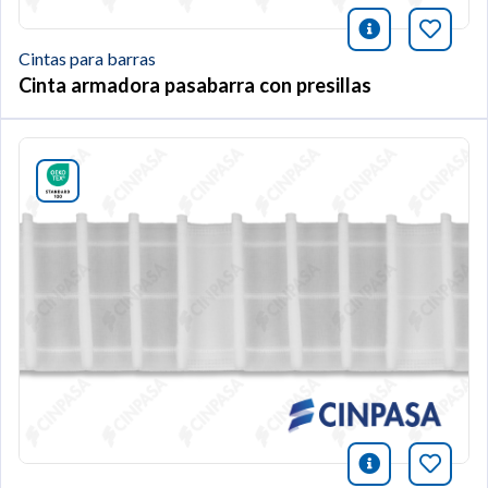
icono infor
Añade 
Cintas para barras
Cinta armadora pasabarra con presillas
icono infor
Añade 