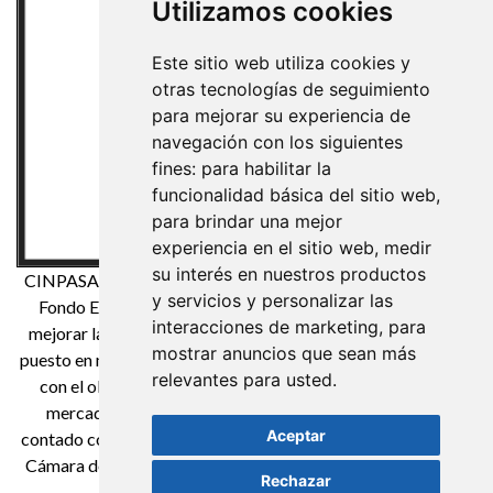
Utilizamos cookies
Este sitio web utiliza cookies y
otras tecnologías de seguimiento
para mejorar su experiencia de
navegación con los siguientes
fines:
para habilitar la
funcionalidad básica del sitio web
,
para brindar una mejor
experiencia en el sitio web
,
medir
su interés en nuestros productos
CINPASA Cintas y Pasamanería S.A. ha sido beneficiaria del
y servicios y personalizar las
Fondo Europeo de Desarrollo Regional cuyo objetivo es
interacciones de marketing
,
para
mejorar la competitividad de las Pymes y gracias al cual ha
mostrar anuncios que sean más
puesto en marcha un Plan de Marketing Digital Internacional
relevantes para usted
.
con el objetivo de mejorar su posicionamiento online en
mercados exteriores durante el año 2021. Para ello ha
Aceptar
contado con el apoyo del Programa XPANDE DIGITAL de la
Cámara de Comercio de Reus. Una manera de hacer Europa
Rechazar