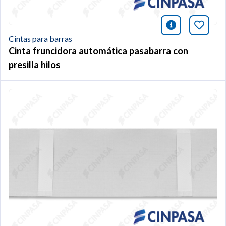
icono infor
Añade 
Cintas para barras
Cinta fruncidora automática pasabarra con
presilla hilos