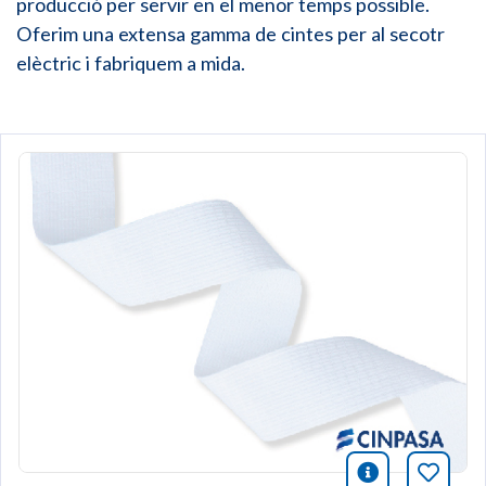
producció per servir en el menor temps possible.
Oferim una extensa gamma de cintes per al secotr
elèctric i fabriquem a mida.
icono infor
Afegei