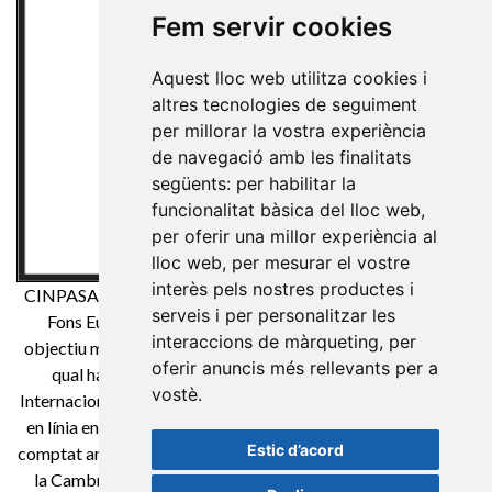
Fem servir cookies
Aquest lloc web utilitza cookies i
altres tecnologies de seguiment
per millorar la vostra experiència
de navegació amb les finalitats
següents:
per habilitar la
funcionalitat bàsica del lloc web
,
per oferir una millor experiència al
lloc web
,
per mesurar el vostre
interès pels nostres productes i
CINPASA Cintes i Passamaneria SA ha estat beneficiària de
serveis i per personalitzar les
Fons Europeu de Desenvolupament Regional té com a
interaccions de màrqueting
,
per
objectiu millorar la competitivitat de les Pimes i gràcies a el
oferir anuncis més rellevants per a
qual ha posat en marxa un Pla de Màrqueting Digital
vostè
.
Internacional amb l'objectiu de millorar el seu posicionament
en línia en mercats exteriors durant el any 2021. Per això ha
Estic d’acord
comptat amb el suport de el Programa XPANDE DIGITAL de
la Cambra de Comerç de Reus. Una manera de fer Europa