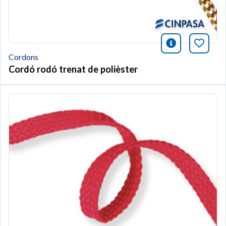
icono infor
Afegei
Cordons
Cordó rodó trenat de polièster