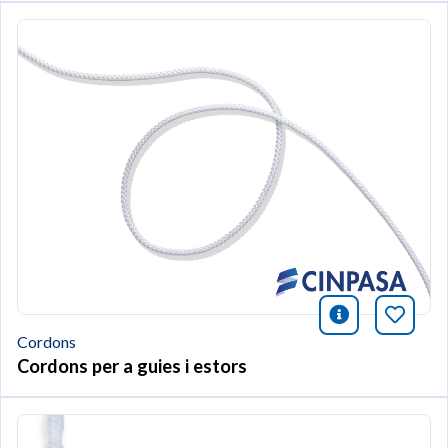
icono infor
Afegei
Cordons
Cordons per a guies i estors