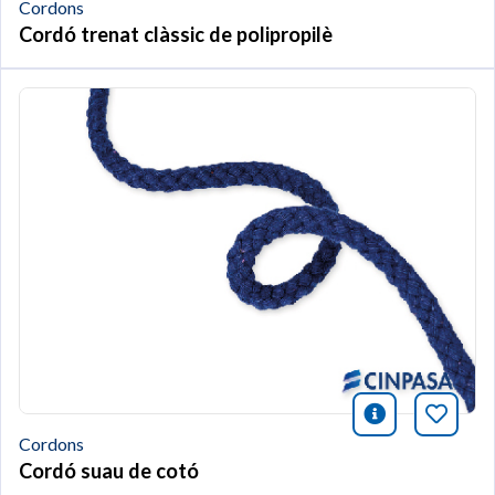
Cordons
Cordó trenat clàssic de polipropilè
icono infor
Afegei
Cordons
Cordó suau de cotó