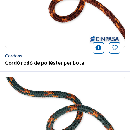
icono infor
Afegei
Cordons
Cordó rodó de polièster per bota