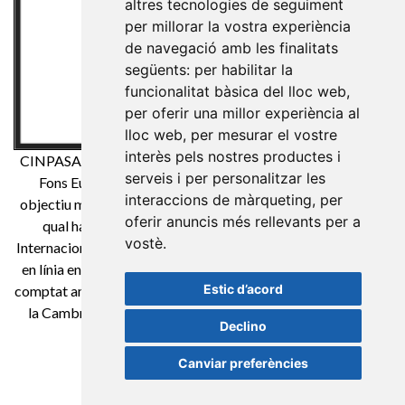
altres tecnologies de seguiment
per millorar la vostra experiència
de navegació amb les finalitats
següents:
per habilitar la
funcionalitat bàsica del lloc web
,
per oferir una millor experiència al
lloc web
,
per mesurar el vostre
interès pels nostres productes i
CINPASA Cintes i Passamaneria SA ha estat beneficiària de
serveis i per personalitzar les
Fons Europeu de Desenvolupament Regional té com a
interaccions de màrqueting
,
per
objectiu millorar la competitivitat de les Pimes i gràcies a el
oferir anuncis més rellevants per a
qual ha posat en marxa un Pla de Màrqueting Digital
vostè
.
Internacional amb l'objectiu de millorar el seu posicionament
en línia en mercats exteriors durant el any 2021. Per això ha
Estic d’acord
comptat amb el suport de el Programa XPANDE DIGITAL de
la Cambra de Comerç de Reus. Una manera de fer Europa
Declino
Canviar preferències