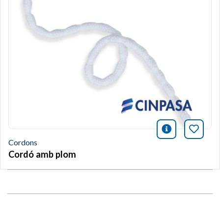
icono infor
Afegei
Cordons
Cordó amb plom