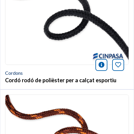
icono infor
Afegei
Cordons
Cordó rodó de polièster per a calçat esportiu