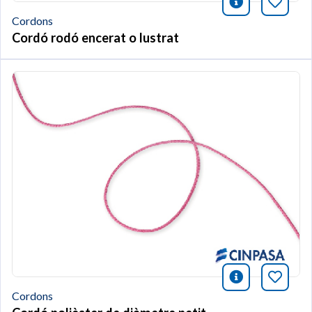
icono infor
Afegei
Cordons
Cordó rodó encerat o lustrat
icono infor
Afegei
Cordons