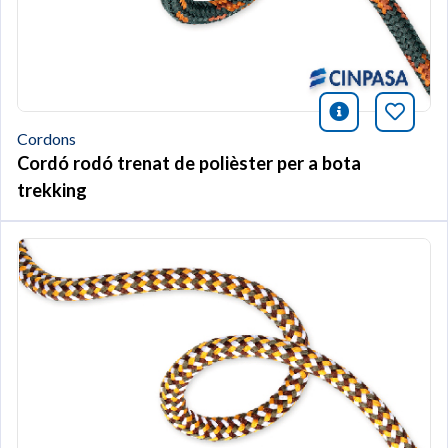
icono infor
Afegei
Cordons
Cordó rodó trenat de polièster per a bota
trekking