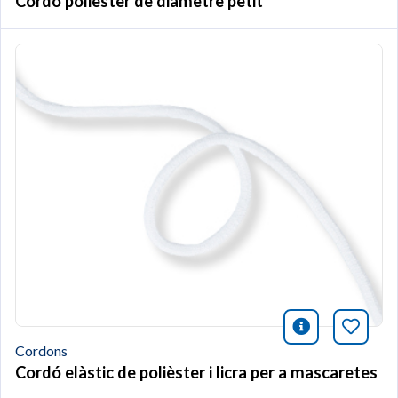
Cordó polièster de diàmetre petit
icono infor
Afegei
Cordons
Cordó elàstic de polièster i licra per a mascaretes