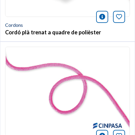
icono infor
Afegei
Cordons
Cordó plà trenat a quadre de polièster