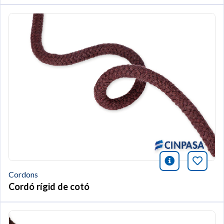
icono infor
Afegei
Cordons
Cordó rígid de cotó