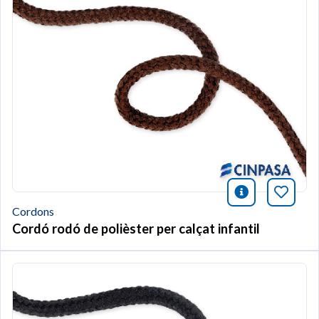
icono infor
Afegei
Cordons
Cordó rodó de polièster per calçat infantil