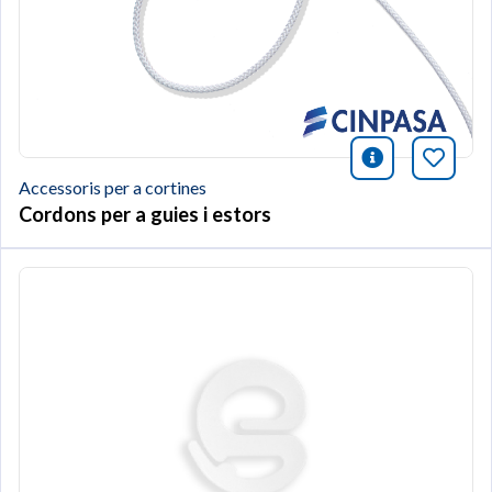
icono infor
Afegei
Accessoris per a cortines
Cordons per a guies i estors