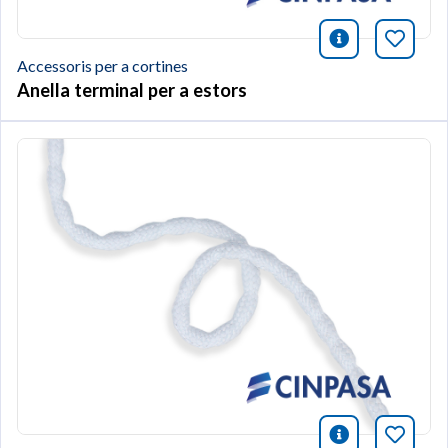
icono infor
Afegei
Accessoris per a cortines
Anella terminal per a estors
icono infor
Afegei