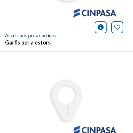
icono infor
Afegei
Accessoris per a cortines
Garfis per a estors