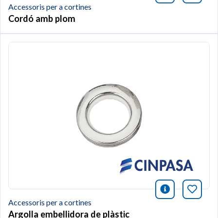
Accessoris per a cortines
Cordó amb plom
icono infor
Afegei
Accessoris per a cortines
Argolla embellidora de plàstic