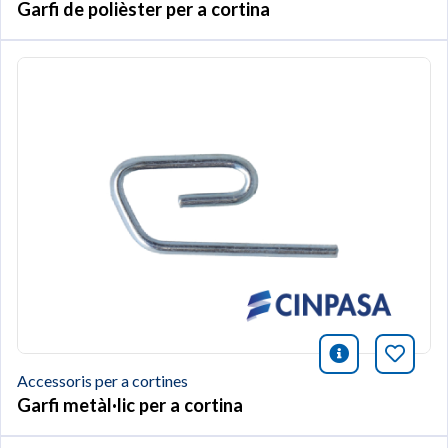
Garfi de polièster per a cortina
icono infor
Afegei
Accessoris per a cortines
Garfi metàl·lic per a cortina