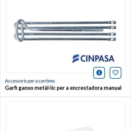
icono infor
Afegei
Accessoris per a cortines
Garfi ganxo metàl·lic per a encrestadora manual