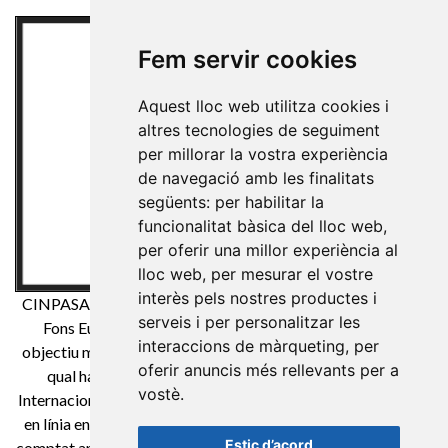
Fem servir cookies
Aquest lloc web utilitza cookies i
altres tecnologies de seguiment
per millorar la vostra experiència
de navegació amb les finalitats
següents:
per habilitar la
funcionalitat bàsica del lloc web
,
per oferir una millor experiència al
lloc web
,
per mesurar el vostre
interès pels nostres productes i
CINPASA Cintes i Passamaneria SA ha estat beneficiària de
serveis i per personalitzar les
Fons Europeu de Desenvolupament Regional té com a
interaccions de màrqueting
,
per
objectiu millorar la competitivitat de les Pimes i gràcies a el
oferir anuncis més rellevants per a
qual ha posat en marxa un Pla de Màrqueting Digital
vostè
.
Internacional amb l'objectiu de millorar el seu posicionament
en línia en mercats exteriors durant el any 2021. Per això ha
Estic d’acord
comptat amb el suport de el Programa XPANDE DIGITAL de