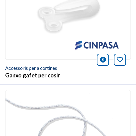
icono infor
Afegei
Accessoris per a cortines
Ganxo gafet per cosir