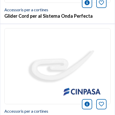
icono infor
Afegei
Accessoris per a cortines
Glider Cord per al Sistema Onda Perfecta
icono infor
Afegei
Accessoris per a cortines