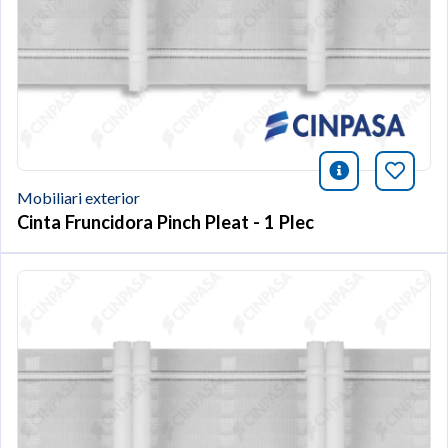
icono infor
Afegei
Mobiliari exterior
Cinta Fruncidora Pinch Pleat - 1 Plec