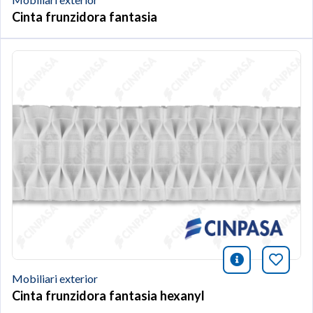
Cinta frunzidora fantasia
icono infor
Afegei
Mobiliari exterior
Cinta frunzidora fantasia hexanyl