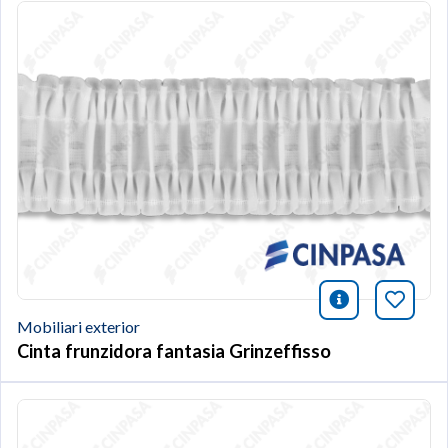
icono infor
Afegei
Mobiliari exterior
Cinta frunzidora fantasia Grinzeffisso