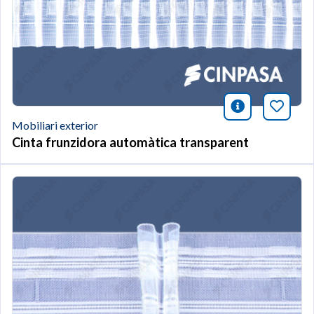
icono infor
Afegei
Mobiliari exterior
Cinta frunzidora automàtica transparent