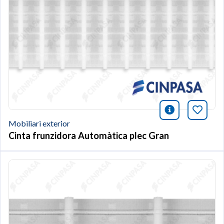
icono infor
Afegei
Mobiliari exterior
Cinta frunzidora Automàtica plec Gran