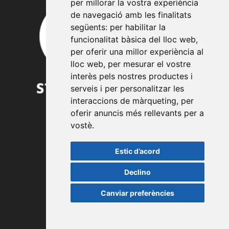
per millorar la vostra experiència
de navegació amb les finalitats
següents:
per habilitar la
funcionalitat bàsica del lloc web
,
per oferir una millor experiència al
lloc web
,
per mesurar el vostre
interès pels nostres productes i
serveis i per personalitzar les
interaccions de màrqueting
,
per
oferir anuncis més rellevants per a
vostè
.
TREBALLA AMB NOSALTRES
Estic d’acord
LEGAL
Declino
Política de privacitat
Canviar preferències
Política de cookies
Avís legal
Configurar cookies