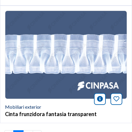
icono infor
Afegei
Mobiliari exterior
Cinta frunzidora fantasia transparent