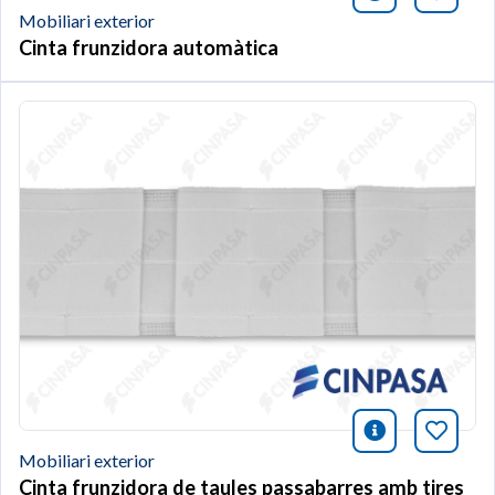
Mobiliari exterior
Cinta frunzidora automàtica
icono infor
Afegei
Mobiliari exterior
Cinta frunzidora de taules passabarres amb tires