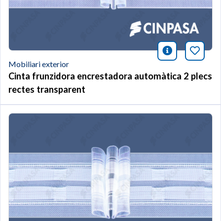
icono infor
Afegei
Mobiliari exterior
Cinta frunzidora encrestadora automàtica 2 plecs
rectes transparent