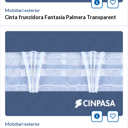
icono infor
Afegei
Mobiliari exterior
Cinta frunzidora Fantasia Palmera Transparent
icono infor
Afegei
Mobiliari exterior