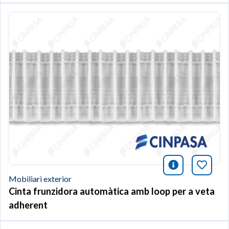
icono infor
Afegei
Mobiliari exterior
Cinta frunzidora automàtica amb loop per a veta
adherent