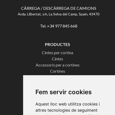
CÀRREGA / DESCÀRREGA DE CAMIONS
Avda. Llibertat, s/n, La Selva del Camp, Spain, 43470
Tel. +34 977 845 668
PRODUCTES
Cintes per cortina
Cintes
Accessoris per a cortines
Cortines
Cintes per a banderes
Cintes tècniques
Cordons
Fem servir cookies
Cintes Ona Perfecta
Aquest lloc web utilitza cookies i
CERTIFICATS
altres tecnologies de seguiment