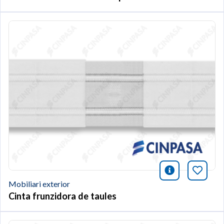
icono infor
Afegei
Mobiliari exterior
Cinta frunzidora de taules