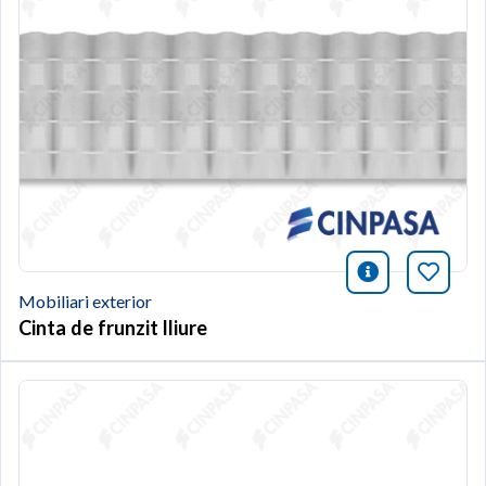
icono infor
Afegei
Mobiliari exterior
Cinta de frunzit lliure