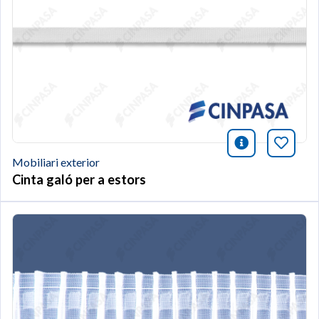
icono infor
Afegei
Mobiliari exterior
Cinta galó per a estors