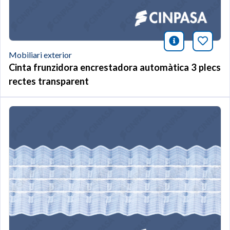
icono infor
Afegei
Mobiliari exterior
Cinta frunzidora encrestadora automàtica 3 plecs
rectes transparent