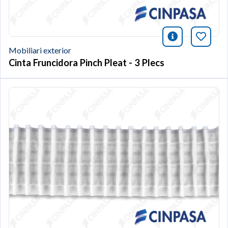
icono infor
Afegei
Mobiliari exterior
Cinta Fruncidora Pinch Pleat - 3 Plecs