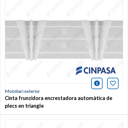
icono infor
Afegei
Mobiliari exterior
Cinta frunzidora encrestadora automàtica de
plecs en triangle