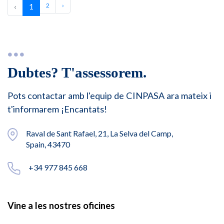
‹
1
2
›
Dubtes? T'assessorem.
Pots contactar amb l'equip de CINPASA ara mateix i
t'informarem ¡Encantats!
Raval de Sant Rafael, 21, La Selva del Camp,
Spain, 43470
+34 977 845 668
Vine a les nostres oficines