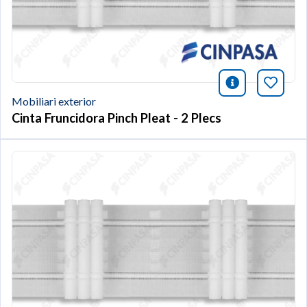
icono infor
Afegei
Mobiliari exterior
Cinta Fruncidora Pinch Pleat - 2 Plecs