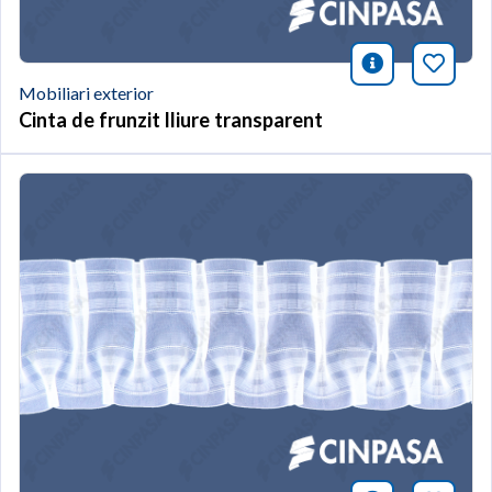
icono infor
Afegei
Mobiliari exterior
Cinta de frunzit lliure transparent