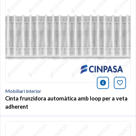
icono infor
Afegei
Mobiliari interior
Cinta frunzidora automàtica amb loop per a veta
adherent