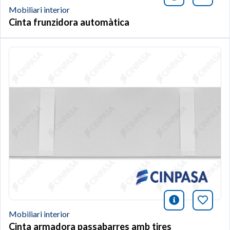
Mobiliari interior
Cinta frunzidora automàtica
icono infor
Afegei
Mobiliari interior
Cinta armadora passabarres amb tires