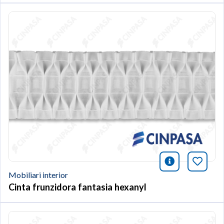
icono infor
Afegei
Mobiliari interior
Cinta frunzidora fantasia hexanyl