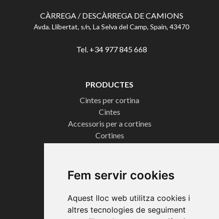
CÀRREGA / DESCÀRREGA DE CAMIONS
Avda. Llibertat, s/n, La Selva del Camp, Spain, 43470
Tel. +34 977 845 668
PRODUCTES
Cintes per cortina
Cintes
Accessoris per a cortines
Cortines
Cintes per a banderes
Cintes tècniques
Cordons
Fem servir cookies
Cintes Ona Perfecta
Aquest lloc web utilitza cookies i
CERTIFICATS
altres tecnologies de seguiment