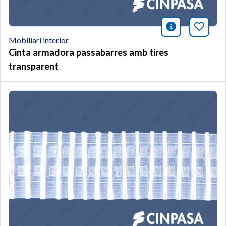
icono infor
Afegei
Mobiliari interior
Cinta armadora passabarres amb tires
transparent