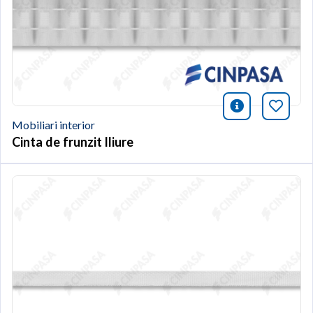
icono infor
Afegei
Mobiliari interior
Cinta de frunzit lliure