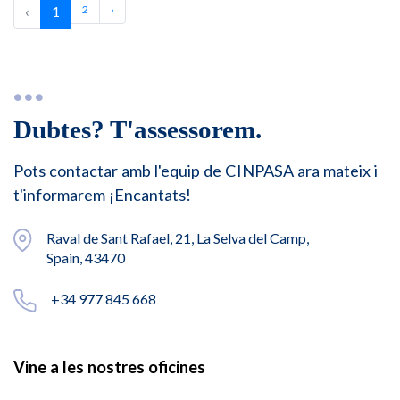
‹
1
2
›
Dubtes? T'assessorem.
Pots contactar amb l'equip de CINPASA ara mateix i
t'informarem ¡Encantats!
Raval de Sant Rafael, 21, La Selva del Camp,
Spain, 43470
+34 977 845 668
Vine a les nostres oficines