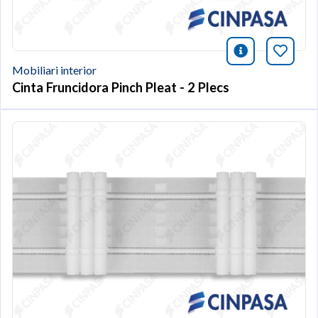
icono infor
Afegei
Mobiliari interior
Cinta Fruncidora Pinch Pleat - 2 Plecs