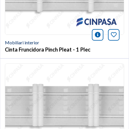
icono infor
Afegei
Mobiliari interior
Cinta Fruncidora Pinch Pleat - 1 Plec