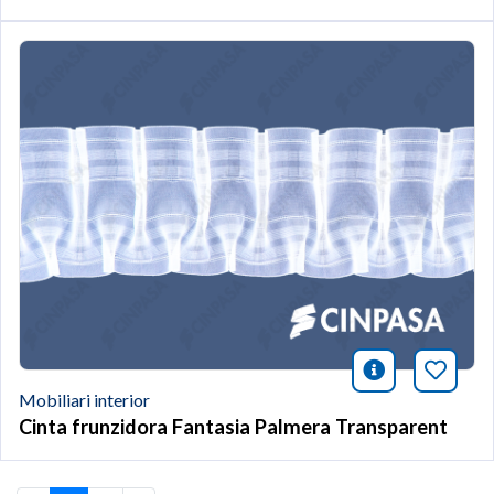
icono infor
Afegei
Mobiliari interior
Cinta frunzidora Fantasia Palmera Transparent