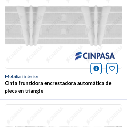
icono infor
Afegei
Mobiliari interior
Cinta frunzidora encrestadora automàtica de
plecs en triangle