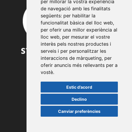
per millorar la vostra experiència
de navegació amb les finalitats
següents:
per habilitar la
funcionalitat bàsica del lloc web
,
per oferir una millor experiència al
lloc web
,
per mesurar el vostre
interès pels nostres productes i
serveis i per personalitzar les
interaccions de màrqueting
,
per
oferir anuncis més rellevants per a
vostè
.
TREBALLA AMB NOSALTRES
Estic d’acord
LEGAL
Declino
Política de privacitat
Canviar preferències
Política de cookies
Avís legal
Configurar cookies