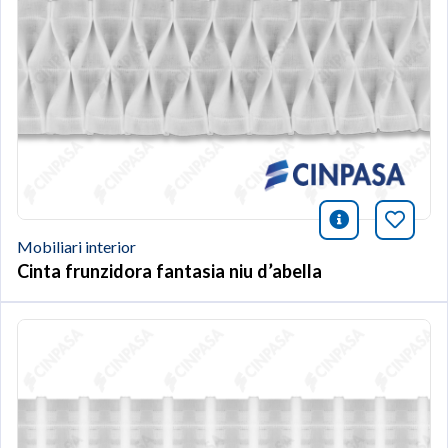
icono infor
Afegei
Mobiliari interior
Cinta frunzidora fantasia niu d’abella