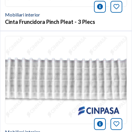
icono infor
Afegei
Mobiliari interior
Cinta Fruncidora Pinch Pleat - 3 Plecs
icono infor
Afegei
Mobiliari interior