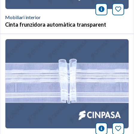
icono infor
Afegei
Mobiliari interior
Cinta frunzidora automàtica transparent
icono infor
Afegei