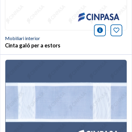
icono infor
Afegei
Mobiliari interior
Cinta galó per a estors