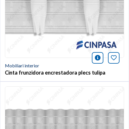
icono infor
Afegei
Mobiliari interior
Cinta frunzidora encrestadora plecs tulipa