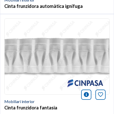
Cinta frunzidora automàtica ignífuga
icono infor
Afegei
Mobiliari interior
Cinta frunzidora fantasia