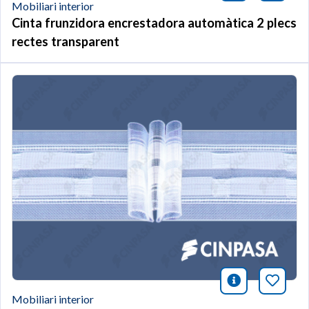
Mobiliari interior
Cinta frunzidora encrestadora automàtica 2 plecs
rectes transparent
icono infor
Afegei
Mobiliari interior