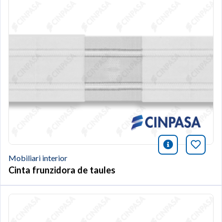
icono infor
Afegei
Mobiliari interior
Cinta frunzidora de taules