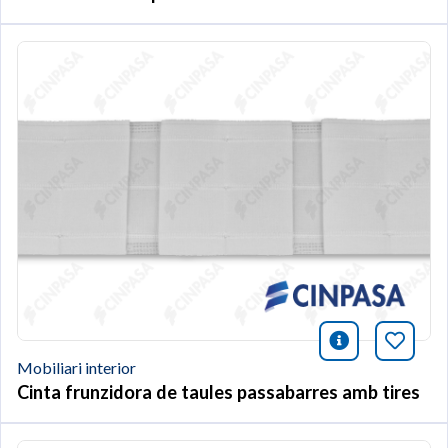
icono infor
Afegei
Mobiliari interior
Cinta frunzidora de taules passabarres amb tires