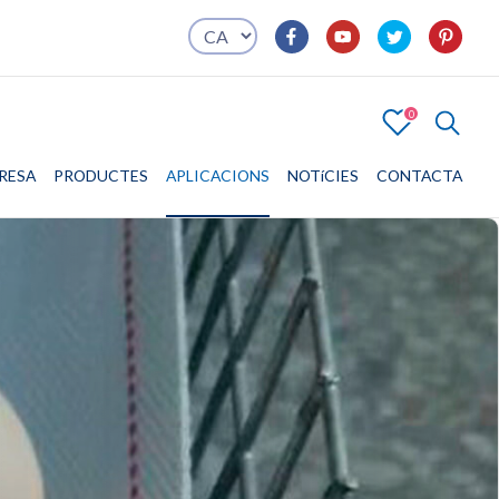
0
4
RESA
PRODUCTES
EMPRESA
PRODUCTES
APLICACIONS
APLICACIONS
NOTíCIES
CONTACTA
CONTACTA