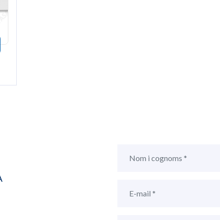
nformación
egeix a favorits aquest article
A
,