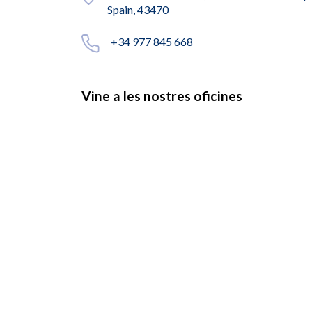
Spain, 43470
+34 977 845 668
Vine a les nostres oficines