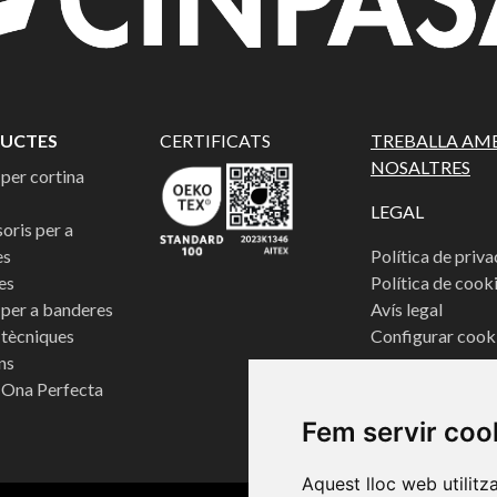
UCTES
CERTIFICATS
TREBALLA AM
NOSALTRES
 per cortina
LEGAL
oris per a
es
Política de priva
es
Política de cook
 per a banderes
Avís legal
 tècniques
Configurar cook
ns
 Ona Perfecta
Fem servir coo
Aquest lloc web utilitz