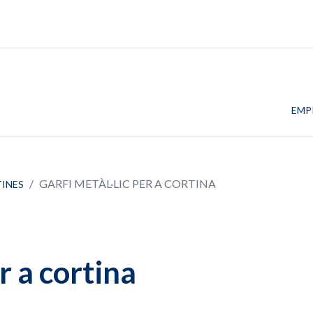
EMP
GARFI METÀL·LIC PER A CORTINA
TINES
r a cortina