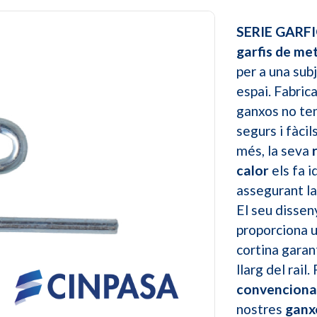
SERIE GARF
garfis de met
per a una sub
espai. Fabric
ganxos no te
segurs i fàcil
més, la seva
calor
els fa i
assegurant la 
El seu disseny
proporciona u
Next
cortina garan
llarg del rail
convencional
nostres
ganx