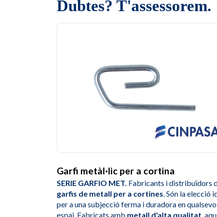
Dubtes? T'assessorem.
Garfi metàl·lic per a cortina
SERIE GARFIO MET.
Fabricants i distribuïdors 
garfis de metall per a cortines
. Són la elecció i
per a una subjecció ferma i duradora en qualsevo
espai. Fabricats amb
metall d'alta qualitat
, aq