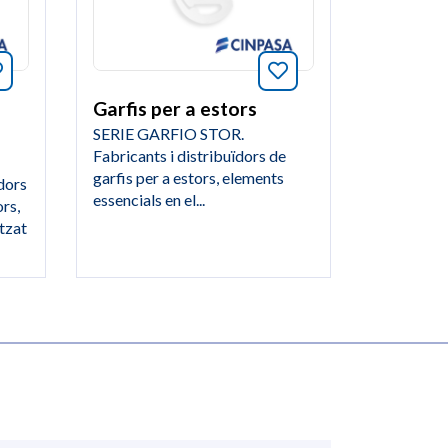
Afegeix a favorits aquest article
Afegeix a favorits 
Garfis per a estors
SERIE GARFIO STOR.
Fabricants i distribuïdors de
garfis per a estors, elements
dors
essencials en el...
ors,
tzat