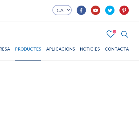
0
4
RESA
PRODUCTES
EMPRESA
PRODUCTES
APLICACIONS
APLICACIONS
NOTíCIES
CONTACTA
CONTACTA