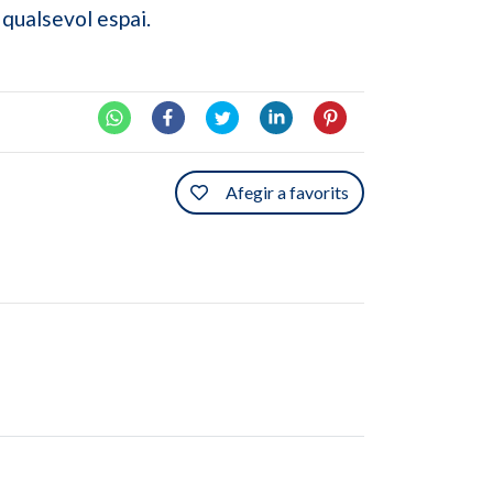
 qualsevol espai.
Afegir a favorits