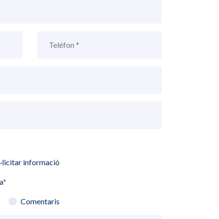
·licitar informació
a
*
Comentaris