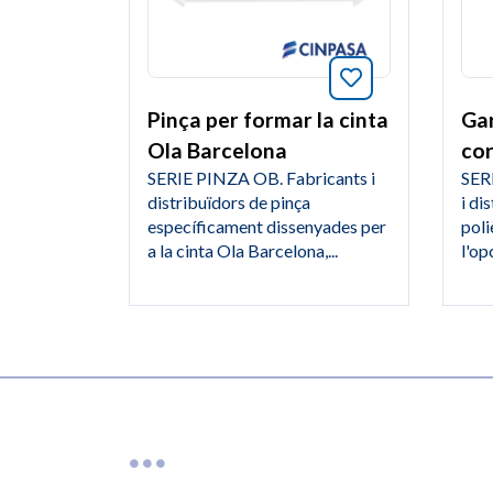
Afegeix a favo
Gar
Pinça per formar la cinta
cor
Ola Barcelona
SER
SERIE PINZA OB. Fabricants i
i di
distribuïdors de pinça
poli
específicament dissenyades per
l'opc
a la cinta Ola Barcelona,...