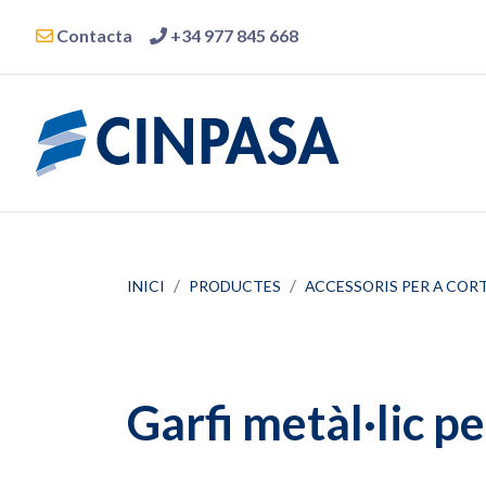
Contacta
+34 977 845 668
INICI
PRODUCTES
ACCESSORIS PER A COR
Garfi metàl·lic pe