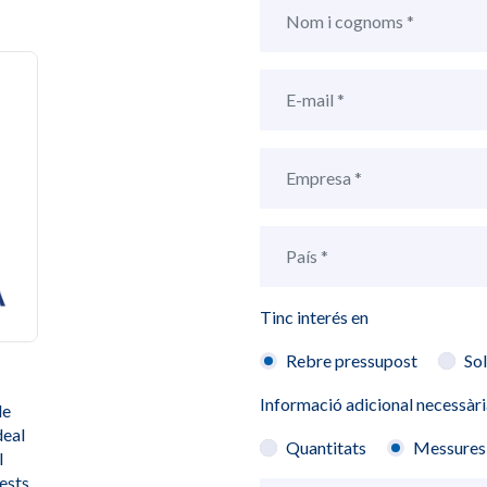
Tinc interés en
Rebre pressupost
Sol
Informació adicional necessàri
de
deal
Quantitats
Messures
l
uests