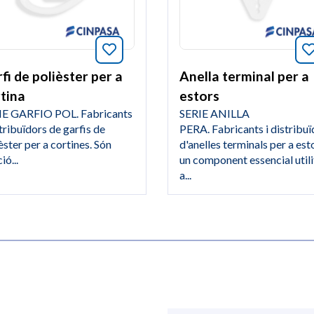
Afegeix a favorits aquest article
rits aquest article
fi de polièster per a
Anella terminal per a
tina
estors
IE GARFIO POL. Fabricants
SERIE ANILLA
stribuïdors de garfis de
PERA. Fabricants i distribuï
èster per a cortines. Són
d'anelles terminals per a est
ió...
un component essencial utili
a...