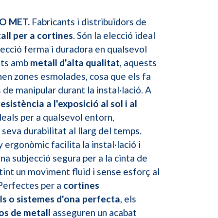
IO MET.
Fabricants i distribuïdors de
all per a cortines
. Són la elecció ideal
jecció ferma i duradora en qualsevol
ats amb
metall d'alta qualitat
, aquests
nen zones esmolades, cosa que els fa
s de manipular durant la instal·lació. A
resistència a l'exposició al sol i al
deals per a qualsevol entorn,
seva durabilitat al llarg del temps.
 ergonòmic facilita la instal·lació i
na subjecció segura per a la cinta de
tint un moviment fluid i sense esforç al
. Perfectes per a
cortines
s o sistemes d'ona perfecta
, els
os de metall
asseguren un acabat