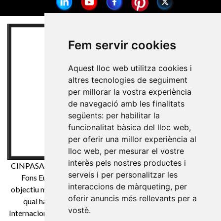
Fem servir cookies
Aquest lloc web utilitza cookies i
altres tecnologies de seguiment
per millorar la vostra experiència
de navegació amb les finalitats
següents:
per habilitar la
funcionalitat bàsica del lloc web
,
per oferir una millor experiència al
lloc web
,
per mesurar el vostre
interès pels nostres productes i
CINPASA Cintes i Passamaneria SA ha estat beneficiària de
serveis i per personalitzar les
Fons Europeu de Desenvolupament Regional té com a
interaccions de màrqueting
,
per
objectiu millorar la competitivitat de les Pimes i gràcies a el
oferir anuncis més rellevants per a
qual ha posat en marxa un Pla de Màrqueting Digital
vostè
.
Internacional amb l'objectiu de millorar el seu posicionament