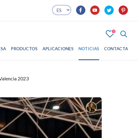
0
4
ESA
PRODUCTOS
EMPRESA
PRODUCTOS
APLICACIONES
APLICACIONES
NOTICIAS
CONTACTA
CONTACTA
 Valencia 2023