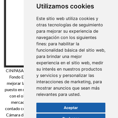
Utilizamos cookies
Este sitio web utiliza cookies y
otras tecnologías de seguimiento
para mejorar su experiencia de
navegación con los siguientes
fines:
para habilitar la
funcionalidad básica del sitio web
,
para brindar una mejor
experiencia en el sitio web
,
medir
su interés en nuestros productos
CINPASA Cintas y Pasamanería S.A. ha sido beneficiaria del
y servicios y personalizar las
Fondo Europeo de Desarrollo Regional cuyo objetivo es
interacciones de marketing
,
para
mejorar la competitividad de las Pymes y gracias al cual ha
mostrar anuncios que sean más
puesto en marcha un Plan de Marketing Digital Internacional
relevantes para usted
.
con el objetivo de mejorar su posicionamiento online en
mercados exteriores durante el año 2021. Para ello ha
Aceptar
contado con el apoyo del Programa XPANDE DIGITAL de la
Cámara de Comercio de Reus. Una manera de hacer Europa