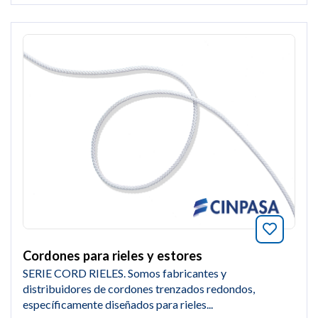
Añade a
Cordones para rieles y estores
SERIE CORD RIELES. Somos fabricantes y
distribuidores de cordones trenzados redondos,
específicamente diseñados para rieles...