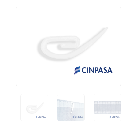
Previous
Next