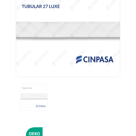
Previous
Next