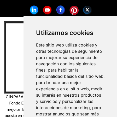
Utilizamos cookies
Este sitio web utiliza cookies y
otras tecnologías de seguimiento
para mejorar su experiencia de
navegación con los siguientes
fines:
para habilitar la
funcionalidad básica del sitio web
,
para brindar una mejor
experiencia en el sitio web
,
medir
su interés en nuestros productos
CINPASA Cintas y Pasamanería S.A. ha sido beneficiaria del
y servicios y personalizar las
Fondo Europeo de Desarrollo Regional cuyo objetivo es
interacciones de marketing
,
para
mejorar la competitividad de las Pymes y gracias al cual ha
mostrar anuncios que sean más
puesto en marcha un Plan de Marketing Digital Internacional