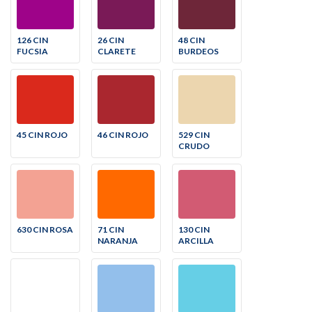
126 CIN
26 CIN
48 CIN
FUCSIA
CLARETE
BURDEOS
45 CIN ROJO
46 CIN ROJO
529 CIN
CRUDO
630 CIN ROSA
71 CIN
130 CIN
NARANJA
ARCILLA