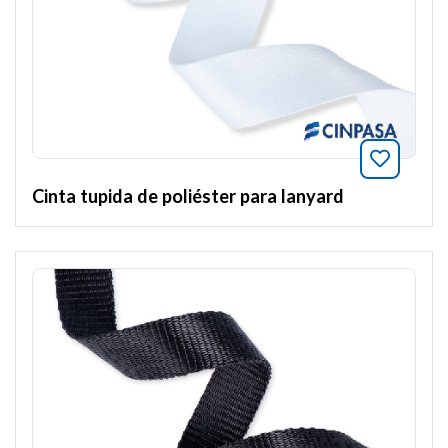
Añade a
Cinta tupida de poliéster para lanyard