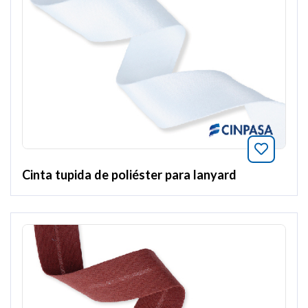
Añade a
Cinta tupida de poliéster para lanyard