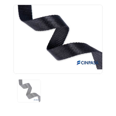
Previous
Next