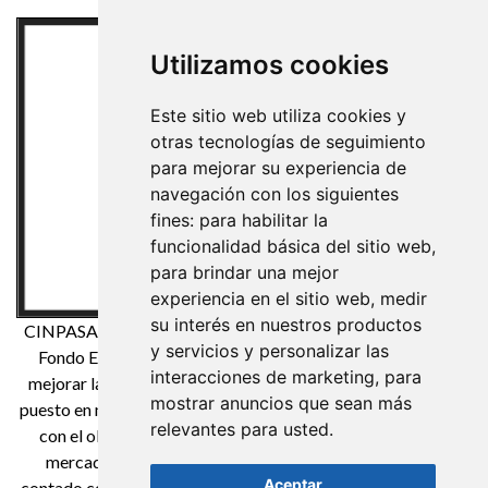
Utilizamos cookies
Este sitio web utiliza cookies y
otras tecnologías de seguimiento
para mejorar su experiencia de
navegación con los siguientes
fines:
para habilitar la
funcionalidad básica del sitio web
,
para brindar una mejor
experiencia en el sitio web
,
medir
su interés en nuestros productos
CINPASA Cintas y Pasamanería S.A. ha sido beneficiaria del
y servicios y personalizar las
Fondo Europeo de Desarrollo Regional cuyo objetivo es
interacciones de marketing
,
para
mejorar la competitividad de las Pymes y gracias al cual ha
mostrar anuncios que sean más
puesto en marcha un Plan de Marketing Digital Internacional
relevantes para usted
.
con el objetivo de mejorar su posicionamiento online en
mercados exteriores durante el año 2021. Para ello ha
Aceptar
contado con el apoyo del Programa XPANDE DIGITAL de la