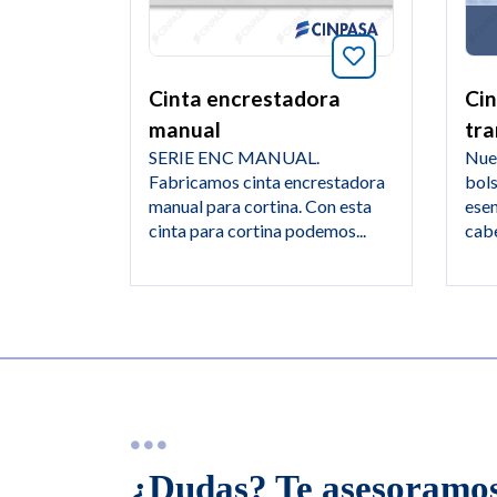
Añade a favori
Cinta encrestadora
Ci
manual
tra
SERIE ENC MANUAL.
Nue
Fabricamos cinta encrestadora
bols
manual para cortina. Con esta
esen
cinta para cortina podemos...
cabe
¿Dudas? Te asesoramos