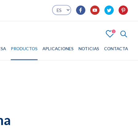
0
4
ESA
PRODUCTOS
EMPRESA
PRODUCTOS
APLICACIONES
APLICACIONES
NOTICIAS
CONTACTA
CONTACTA
na