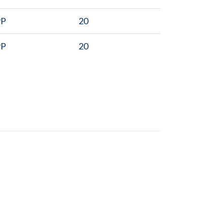
PP
20
PP
20