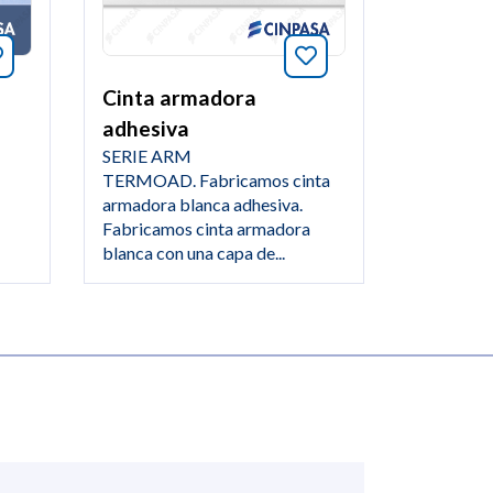
Añade a favoritos este artículo
Añade a favoritos e
Cinta armadora
adhesiva
SERIE ARM
TERMOAD. Fabricamos cinta
armadora blanca adhesiva.
Fabricamos cinta armadora
blanca con una capa de...