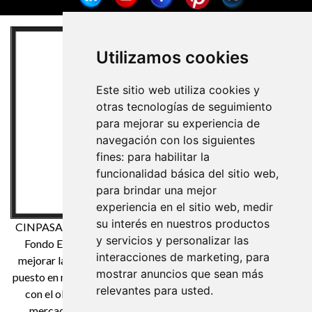
Utilizamos cookies
Este sitio web utiliza cookies y
otras tecnologías de seguimiento
para mejorar su experiencia de
navegación con los siguientes
fines:
para habilitar la
funcionalidad básica del sitio web
,
para brindar una mejor
experiencia en el sitio web
,
medir
su interés en nuestros productos
CINPASA Cintas y Pasamanería S.A. ha sido beneficiaria del
y servicios y personalizar las
Fondo Europeo de Desarrollo Regional cuyo objetivo es
interacciones de marketing
,
para
mejorar la competitividad de las Pymes y gracias al cual ha
mostrar anuncios que sean más
puesto en marcha un Plan de Marketing Digital Internacional
relevantes para usted
.
con el objetivo de mejorar su posicionamiento online en
mercados exteriores durante el año 2021. Para ello ha