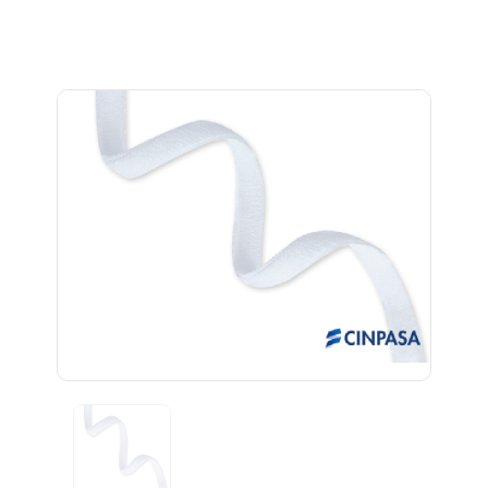
Previous
Next