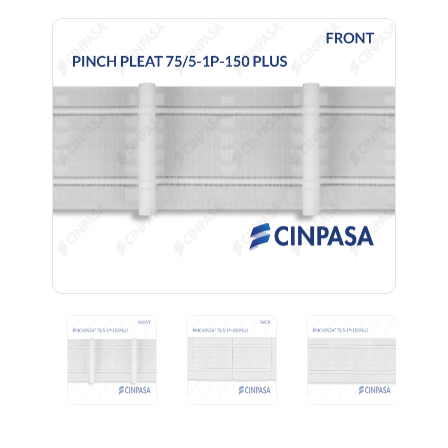
Previous
Next