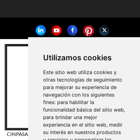
Utilizamos cookies
Este sitio web utiliza cookies y
otras tecnologías de seguimiento
para mejorar su experiencia de
navegación con los siguientes
fines:
para habilitar la
funcionalidad básica del sitio web
,
para brindar una mejor
experiencia en el sitio web
,
medir
su interés en nuestros productos
CINPASA Cintas y Pasamanería S.A. ha sido beneficiaria del
y servicios y personalizar las