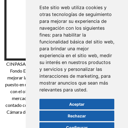
Este sitio web utiliza cookies y
otras tecnologías de seguimiento
para mejorar su experiencia de
navegación con los siguientes
fines:
para habilitar la
funcionalidad básica del sitio web
,
para brindar una mejor
experiencia en el sitio web
,
medir
su interés en nuestros productos
CINPASA Cintas y Pasamanería S.A. ha sido beneficiaria del
y servicios y personalizar las
Fondo Europeo de Desarrollo Regional cuyo objetivo es
interacciones de marketing
,
para
mejorar la competitividad de las Pymes y gracias al cual ha
mostrar anuncios que sean más
puesto en marcha un Plan de Marketing Digital Internacional
relevantes para usted
.
con el objetivo de mejorar su posicionamiento online en
mercados exteriores durante el año 2021. Para ello ha
Aceptar
contado con el apoyo del Programa XPANDE DIGITAL de la
Cámara de Comercio de Reus. Una manera de hacer Europa
Rechazar
Configurar