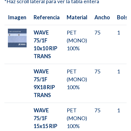
*Haz scroll lateral para ver la tabla entera
Imagen
Referencia
Material
Ancho
Bolsa
WAVE
PET
75
1
75/1F
(MONO)
10x10 RIP
100%
TRANS
WAVE
PET
75
1
75/1F
(MONO)
9X18 RIP
100%
TRANS
WAVE
PET
75
1
75/1F
(MONO)
15x15 RIP
100%