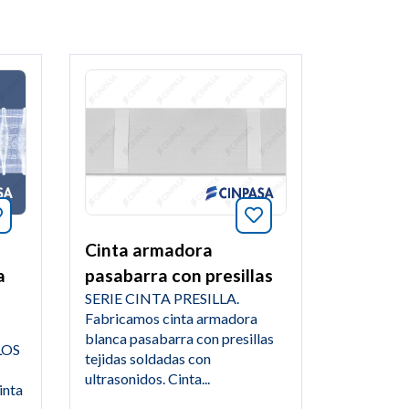
Añade a favoritos este artículo
Añade a favoritos e
Cinta armadora
a
pasabarra con presillas
SERIE CINTA PRESILLA.
Fabricamos cinta armadora
blanca pasabarra con presillas
LOS
tejidas soldadas con
ultrasonidos. Cinta...
inta