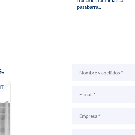
fruncidora automática
pasabarra...
.