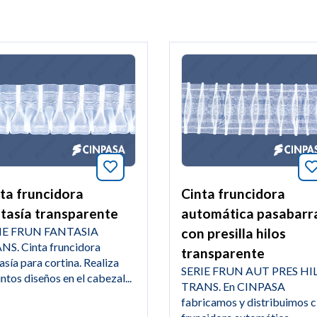
tos este artículo
Añade a favoritos este artículo
ta fruncidora
Cinta fruncidora
tasía transparente
automática pasabarr
IE FRUN FANTASIA
con presilla hilos
NS. Cinta fruncidora
transparente
asía para cortina. Realiza
SERIE FRUN AUT PRES HI
intos diseños en el cabezal...
TRANS. En CINPASA
fabricamos y distribuimos c