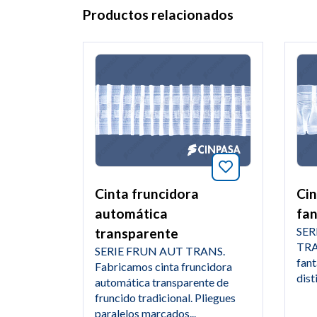
Productos relacionados
Añade a favori
Cinta fruncidora
Cin
automática
fan
SER
transparente
TRA
SERIE FRUN AUT TRANS.
fant
Fabricamos cinta fruncidora
dist
automática transparente de
fruncido tradicional. Pliegues
paralelos marcados...