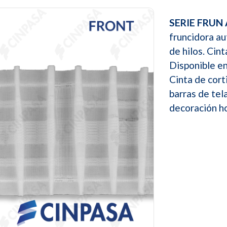
SERIE FRUN 
fruncidora au
de hilos. Cin
Disponible e
Cinta de cort
barras de tel
decoración ho
Next