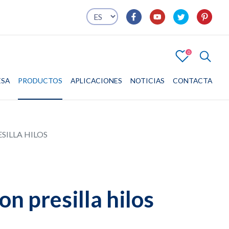
0
4
ESA
PRODUCTOS
EMPRESA
PRODUCTOS
APLICACIONES
APLICACIONES
NOTICIAS
CONTACTA
CONTACTA
ILLA HILOS
n presilla hilos