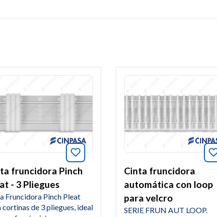
tos este artículo
Añade a favoritos este artículo
ta fruncidora Pinch
Cinta fruncidora
at - 3 Pliegues
automática con loop
a Fruncidora Pinch Pleat
para velcro
 cortinas de 3 pliegues, ideal
SERIE FRUN AUT LOOP.