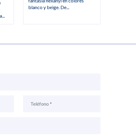
fantasía hexanyl en colores
a
blanco y beige. De...
...