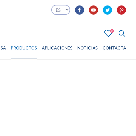
0
4
ESA
PRODUCTOS
EMPRESA
PRODUCTOS
APLICACIONES
APLICACIONES
NOTICIAS
CONTACTA
CONTACTA