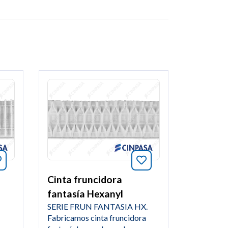
Añade a favoritos este artículo
Añade a favoritos e
Cinta fruncidora
fantasía Hexanyl
SERIE FRUN FANTASIA HX.
Fabricamos cinta fruncidora