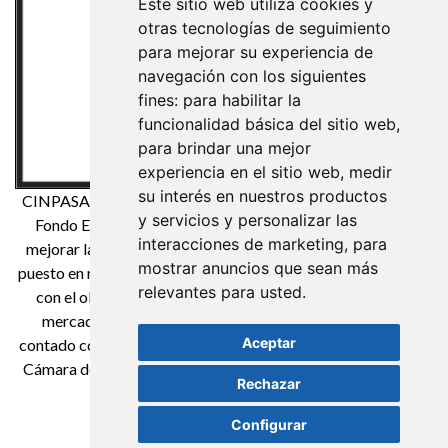
Este sitio web utiliza cookies y
otras tecnologías de seguimiento
para mejorar su experiencia de
navegación con los siguientes
fines:
para habilitar la
funcionalidad básica del sitio web
,
para brindar una mejor
experiencia en el sitio web
,
medir
su interés en nuestros productos
CINPASA Cintas y Pasamanería S.A. ha sido beneficiaria del
y servicios y personalizar las
Fondo Europeo de Desarrollo Regional cuyo objetivo es
interacciones de marketing
,
para
mejorar la competitividad de las Pymes y gracias al cual ha
mostrar anuncios que sean más
puesto en marcha un Plan de Marketing Digital Internacional
relevantes para usted
.
con el objetivo de mejorar su posicionamiento online en
mercados exteriores durante el año 2021. Para ello ha
Aceptar
contado con el apoyo del Programa XPANDE DIGITAL de la
Cámara de Comercio de Reus. Una manera de hacer Europa
Rechazar
Configurar