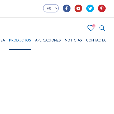
0
4
ESA
PRODUCTOS
EMPRESA
PRODUCTOS
APLICACIONES
APLICACIONES
NOTICIAS
CONTACTA
CONTACTA