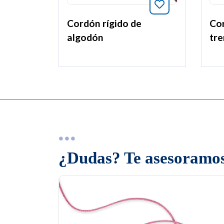
Añade a favori
Cordón rígido de
Co
algodón
tre
¿Dudas? Te asesoramos