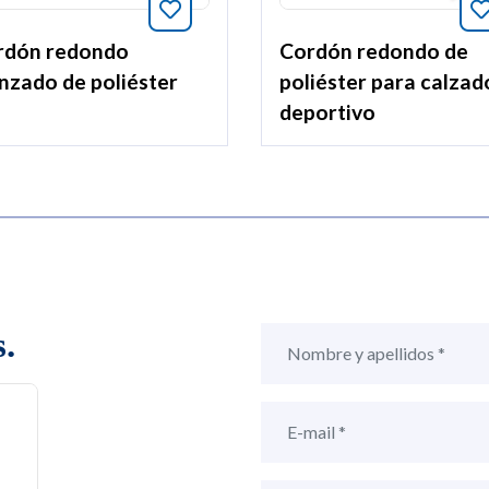
tos este artículo
Añade a favoritos este artículo
rdón redondo
Cordón redondo de
nzado de poliéster
poliéster para calzad
deportivo
.