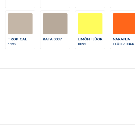
TROPICAL
RATA 0037
LIMÓN FLÚOR
NARANJA
1152
0052
FLÚOR 0044