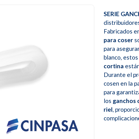
SERIE GAN
distribuidore
Fabricados e
para coser
so
para asegurar
blanco, esto
cortina
están
Durante el pr
cosen en la pa
para garantiz
los
ganchos 
Next
riel
, proporci
complicacion