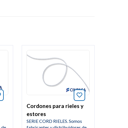
Añade a favoritos e
Añade a favoritos este artículo
Cordones para rieles y
estores
SERIE CORD RIELES. Somos
fabricantes y distribuidores de
s de