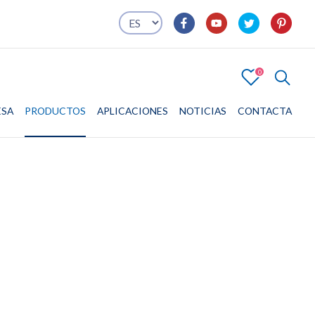
0
4
ESA
PRODUCTOS
EMPRESA
PRODUCTOS
APLICACIONES
APLICACIONES
NOTICIAS
CONTACTA
CONTACTA