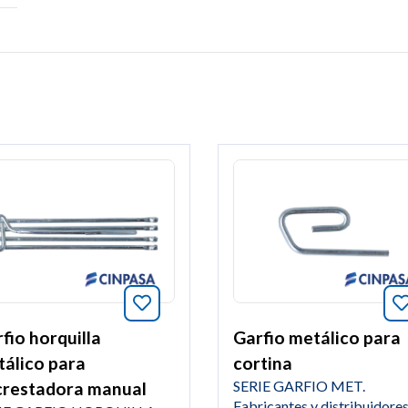
tos este artículo
Añade a favoritos este artículo
fio horquilla
Garfio metálico para
álico para
cortina
SERIE GARFIO MET.
crestadora manual
Fabricantes y distribuidore