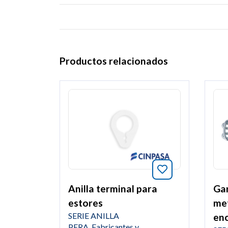
Productos relacionados
Añade a favori
Anilla terminal para
Gar
estores
met
SERIE ANILLA
en
PERA. Fabricantes y