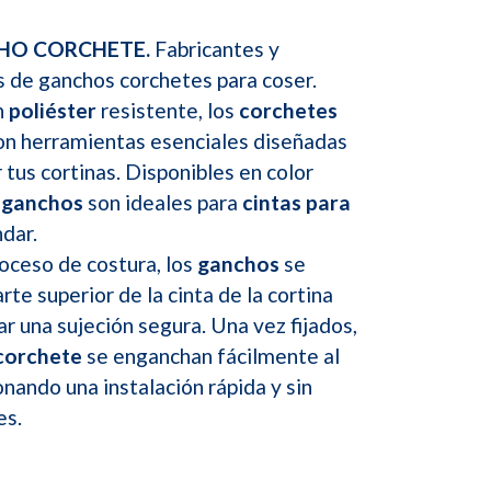
CHO CORCHETE.
Fabricantes y
s de ganchos corchetes para coser.
n
poliéster
resistente, los
corchetes
n herramientas esenciales diseñadas
 tus cortinas. Disponibles en color
s
ganchos
son ideales para
cintas para
dar.
oceso de costura, los
ganchos
se
rte superior de la cinta de la cortina
ar una sujeción segura. Una vez fijados,
corchete
se enganchan fácilmente al
onando una instalación rápida y sin
es.