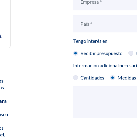
Tengo interés en
Recibir presupuesto
Información adicional necesar
Cantidades
Medidas
es
as
ara
osen
os
iel
,