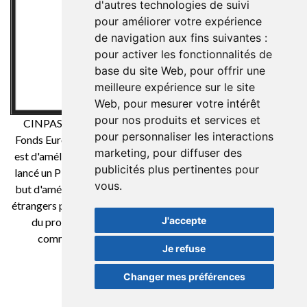
d'autres technologies de suivi
pour améliorer votre expérience
de navigation aux fins suivantes :
pour activer les fonctionnalités de
base du site Web
,
pour offrir une
meilleure expérience sur le site
Web
,
pour mesurer votre intérêt
pour nos produits et services et
CINPASA Cintas y Pasamanería SA a été bénéficiaire du
pour personnaliser les interactions
Fonds Européen de Développement Régional dont l'objectif
marketing
,
pour diffuser des
est d'améliorer la compétitivité des PME et grâce auquel il a
publicités plus pertinentes pour
lancé un Plan International de Marketing Numérique dans le
vous
.
but d'améliorer son positionnement en ligne sur les marchés
étrangers pendant la 2021. Pour cela, il a bénéficié du soutien
J'accepte
du programme XPANDE DIGITAL de la Chambre de
commerce de Reus. Une façon de faire de l'Europe
Je refuse
Changer mes préférences