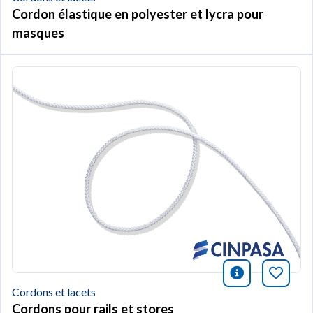
Cordon élastique en polyester et lycra pour
masques
icono infor
Marqu
Cordons et lacets
Cordons pour rails et stores