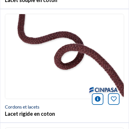
icono infor
Marqu
Cordons et lacets
Lacet rigide en coton