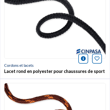
icono infor
Marqu
Cordons et lacets
Lacet rond en polyester pour chaussures de sport