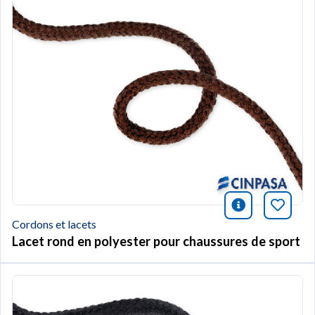
icono infor
Marqu
Cordons et lacets
Lacet rond en polyester pour chaussures de sport