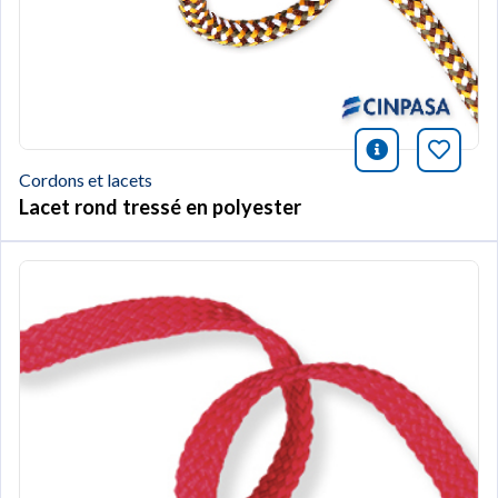
icono infor
Marqu
Cordons et lacets
Lacet rond tressé en polyester