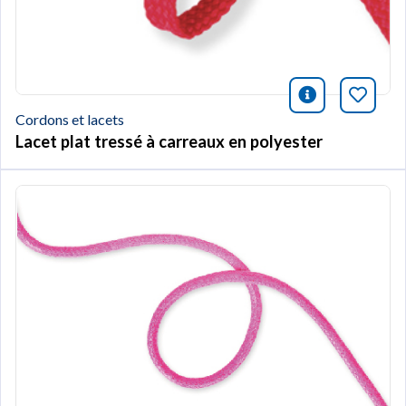
icono infor
Marqu
Cordons et lacets
Lacet plat tressé à carreaux en polyester