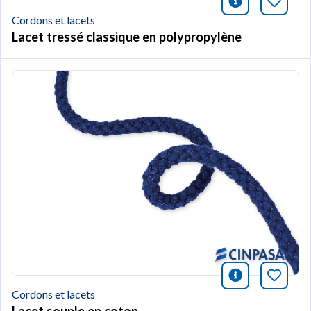
icono infor
Marqu
Cordons et lacets
Lacet tressé classique en polypropylène
icono infor
Marqu
Cordons et lacets
Lacet souple en coton