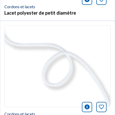
icono infor
Marqu
Cordons et lacets
Lacet polyester de petit diamètre
icono infor
Marqu
Cordons et lacets