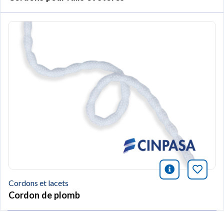
icono infor
Marqu
Cordons et lacets
Cordon de plomb