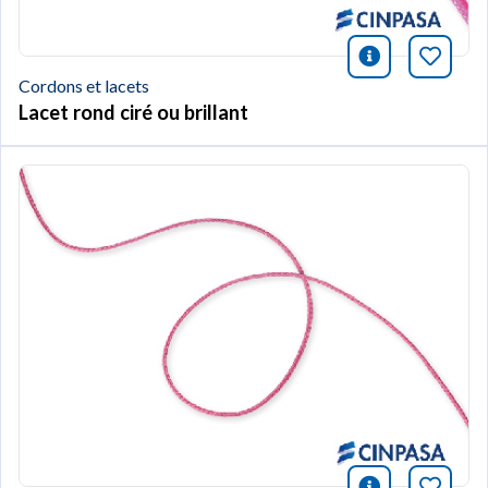
icono infor
Marqu
Cordons et lacets
Lacet rond ciré ou brillant