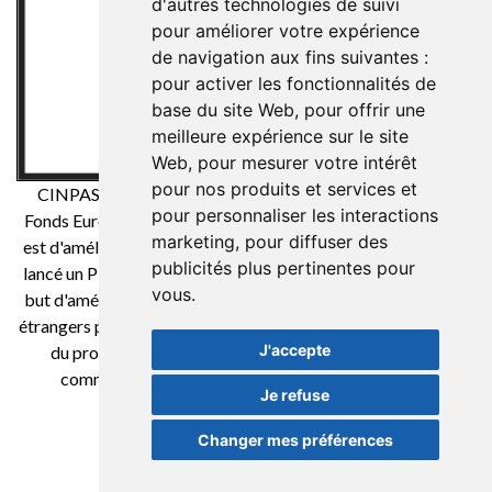
d'autres technologies de suivi
pour améliorer votre expérience
de navigation aux fins suivantes :
pour activer les fonctionnalités de
base du site Web
,
pour offrir une
meilleure expérience sur le site
Web
,
pour mesurer votre intérêt
pour nos produits et services et
CINPASA Cintas y Pasamanería SA a été bénéficiaire du
pour personnaliser les interactions
Fonds Européen de Développement Régional dont l'objectif
marketing
,
pour diffuser des
est d'améliorer la compétitivité des PME et grâce auquel il a
publicités plus pertinentes pour
lancé un Plan International de Marketing Numérique dans le
vous
.
but d'améliorer son positionnement en ligne sur les marchés
étrangers pendant la 2021. Pour cela, il a bénéficié du soutien
J'accepte
du programme XPANDE DIGITAL de la Chambre de
commerce de Reus. Une façon de faire de l'Europe
Je refuse
Changer mes préférences