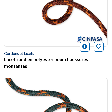
icono infor
Marqu
Cordons et lacets
Lacet rond en polyester pour chaussures
montantes