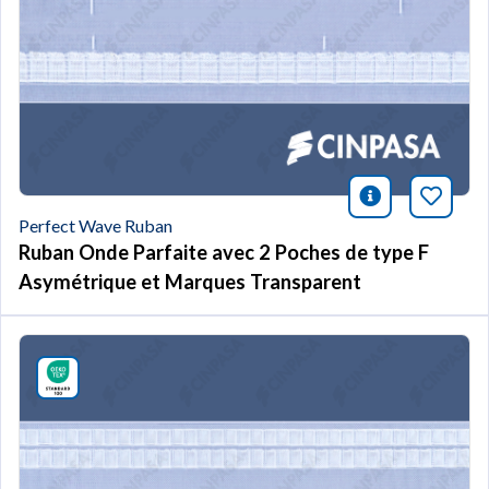
icono infor
Marqu
Perfect Wave Ruban
Ruban Onde Parfaite avec 2 Poches de type F
Asymétrique et Marques Transparent