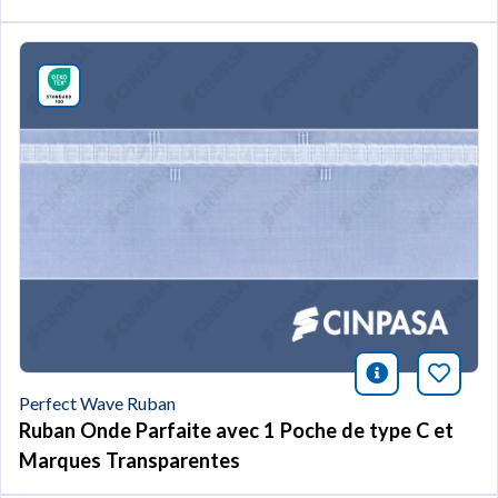
icono infor
Marqu
Perfect Wave Ruban
Ruban Onde Parfaite avec 1 Poche de type C et
Marques Transparentes