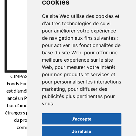
cookies
Ce site Web utilise des cookies et
d'autres technologies de suivi
pour améliorer votre expérience
de navigation aux fins suivantes :
pour activer les fonctionnalités de
base du site Web
,
pour offrir une
meilleure expérience sur le site
Web
,
pour mesurer votre intérêt
pour nos produits et services et
CINPASA Cintas y Pasamanería SA a été bénéficiaire du
pour personnaliser les interactions
Fonds Européen de Développement Régional dont l'objectif
marketing
,
pour diffuser des
est d'améliorer la compétitivité des PME et grâce auquel il a
publicités plus pertinentes pour
lancé un Plan International de Marketing Numérique dans le
vous
.
but d'améliorer son positionnement en ligne sur les marchés
étrangers pendant la 2021. Pour cela, il a bénéficié du soutien
J'accepte
du programme XPANDE DIGITAL de la Chambre de
commerce de Reus. Une façon de faire de l'Europe
Je refuse