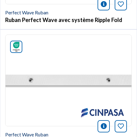
icono infor
Marqu
Perfect Wave Ruban
Ruban Perfect Wave avec système Ripple Fold
icono infor
Marqu
Perfect Wave Ruban