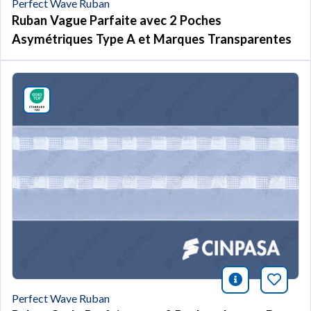
Perfect Wave Ruban
Ruban Vague Parfaite avec 2 Poches
Asymétriques Type A et Marques Transparentes
icono infor
Marqu
Perfect Wave Ruban