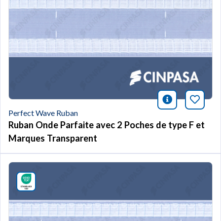
icono infor
Marqu
Perfect Wave Ruban
Ruban Onde Parfaite avec 2 Poches de type F et
Marques Transparent