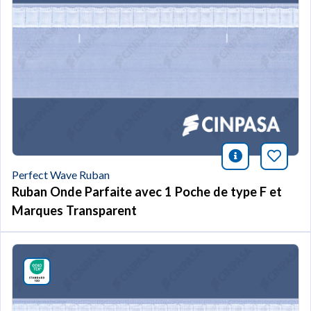
icono infor
Marqu
Perfect Wave Ruban
Ruban Onde Parfaite avec 1 Poche de type F et
Marques Transparent