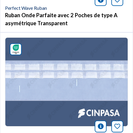
icono infor
Marqu
Perfect Wave Ruban
Ruban Onde Parfaite avec 2 Poches de type A
asymétrique Transparent
icono infor
Marqu