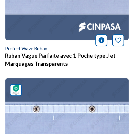
icono infor
Marqu
Perfect Wave Ruban
Ruban Vague Parfaite avec 1 Poche type J et
Marquages Transparents