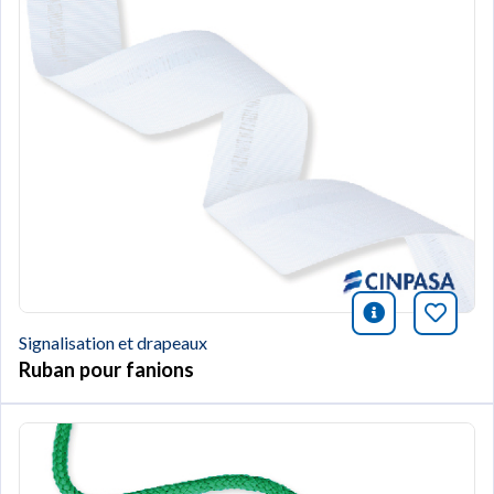
icono infor
Marqu
Signalisation et drapeaux
Ruban pour fanions