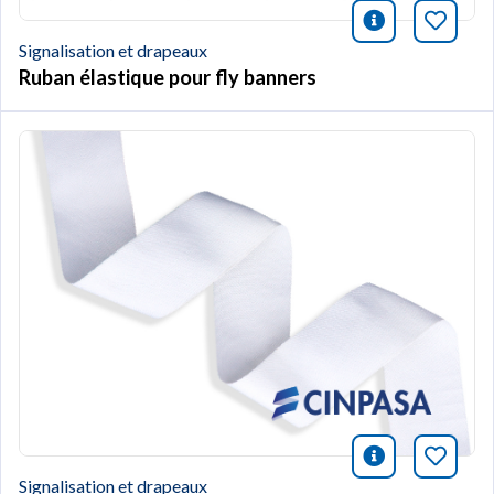
icono infor
Marqu
Signalisation et drapeaux
Ruban élastique pour fly banners
icono infor
Marqu
Signalisation et drapeaux