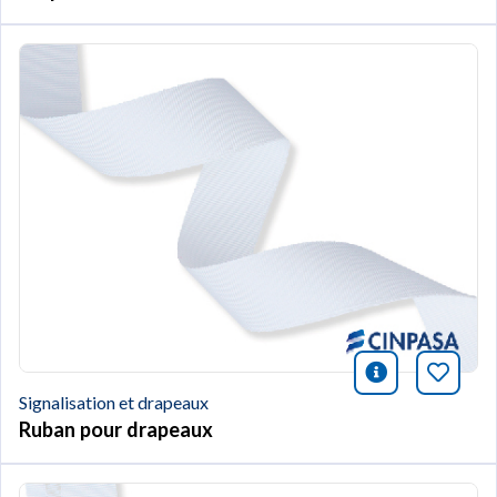
icono infor
Marqu
Signalisation et drapeaux
Ruban pour drapeaux