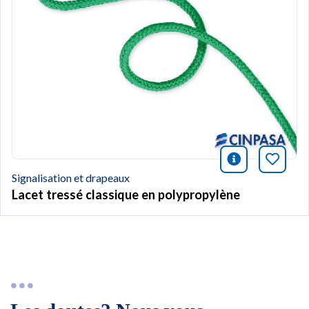
icono infor
Marqu
Signalisation et drapeaux
Lacet tressé classique en polypropylène