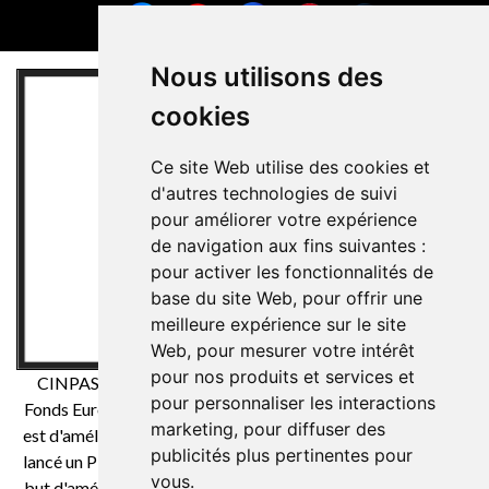
Nous utilisons des
cookies
Ce site Web utilise des cookies et
d'autres technologies de suivi
pour améliorer votre expérience
de navigation aux fins suivantes :
pour activer les fonctionnalités de
base du site Web
,
pour offrir une
meilleure expérience sur le site
Web
,
pour mesurer votre intérêt
pour nos produits et services et
CINPASA Cintas y Pasamanería SA a été bénéficiaire du
pour personnaliser les interactions
Fonds Européen de Développement Régional dont l'objectif
marketing
,
pour diffuser des
est d'améliorer la compétitivité des PME et grâce auquel il a
publicités plus pertinentes pour
lancé un Plan International de Marketing Numérique dans le
vous
.
but d'améliorer son positionnement en ligne sur les marchés