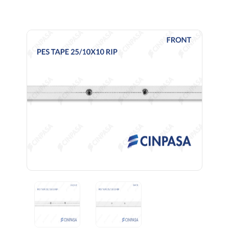
Previous
Next