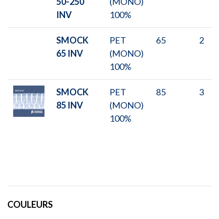
50-250
(MONO)
INV
100%
SMOCK
PET
65
2
65 INV
(MONO)
100%
SMOCK
PET
85
3
85 INV
(MONO)
100%
COULEURS