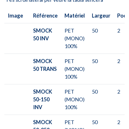
Image
Référence
Matériel
Largeur
Poch
SMOCK
PET
50
2
50 INV
(MONO)
100%
SMOCK
PET
50
2
50 TRANS
(MONO)
100%
SMOCK
PET
50
2
50-150
(MONO)
INV
100%
SMOCK
PET
50
2