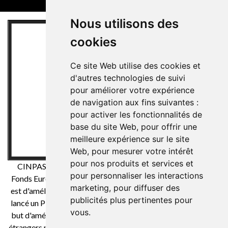
Nous utilisons des
cookies
Ce site Web utilise des cookies et
d'autres technologies de suivi
pour améliorer votre expérience
de navigation aux fins suivantes :
pour activer les fonctionnalités de
base du site Web
,
pour offrir une
meilleure expérience sur le site
Web
,
pour mesurer votre intérêt
pour nos produits et services et
CINPASA Cintas y Pasamanería SA a été bénéficiaire du
pour personnaliser les interactions
Fonds Européen de Développement Régional dont l'objectif
marketing
,
pour diffuser des
est d'améliorer la compétitivité des PME et grâce auquel il a
publicités plus pertinentes pour
lancé un Plan International de Marketing Numérique dans le
vous
.
but d'améliorer son positionnement en ligne sur les marchés
étrangers pendant la 2021. Pour cela, il a bénéficié du soutien