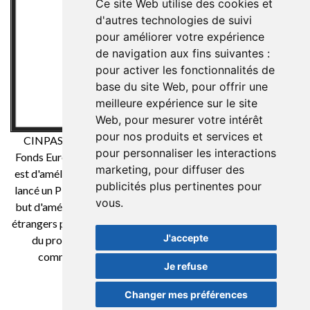
Ce site Web utilise des cookies et
d'autres technologies de suivi
pour améliorer votre expérience
de navigation aux fins suivantes :
pour activer les fonctionnalités de
base du site Web
,
pour offrir une
meilleure expérience sur le site
Web
,
pour mesurer votre intérêt
pour nos produits et services et
CINPASA Cintas y Pasamanería SA a été bénéficiaire du
pour personnaliser les interactions
Fonds Européen de Développement Régional dont l'objectif
marketing
,
pour diffuser des
est d'améliorer la compétitivité des PME et grâce auquel il a
publicités plus pertinentes pour
lancé un Plan International de Marketing Numérique dans le
vous
.
but d'améliorer son positionnement en ligne sur les marchés
étrangers pendant la 2021. Pour cela, il a bénéficié du soutien
J'accepte
du programme XPANDE DIGITAL de la Chambre de
commerce de Reus. Une façon de faire de l'Europe
Je refuse
Changer mes préférences