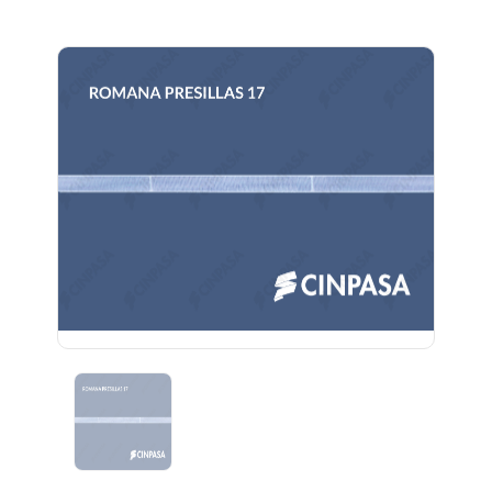
Previous
Next