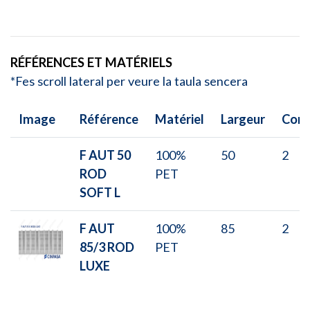
RÉFÉRENCES ET MATÉRIELS
*Fes scroll lateral per veure la taula sencera
Image
Référence
Matériel
Largeur
Cord
F AUT 50
100%
50
2
ROD
PET
SOFT L
F AUT
100%
85
2
85/3 ROD
PET
LUXE