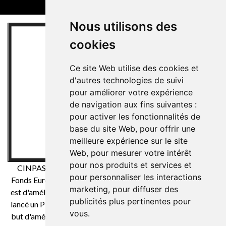
Nous utilisons des
cookies
Ce site Web utilise des cookies et
d'autres technologies de suivi
pour améliorer votre expérience
de navigation aux fins suivantes :
pour activer les fonctionnalités de
base du site Web
,
pour offrir une
meilleure expérience sur le site
Web
,
pour mesurer votre intérêt
pour nos produits et services et
CINPASA Cintas y Pasamanería SA a été bénéficiaire du
pour personnaliser les interactions
Fonds Européen de Développement Régional dont l'objectif
marketing
,
pour diffuser des
est d'améliorer la compétitivité des PME et grâce auquel il a
publicités plus pertinentes pour
lancé un Plan International de Marketing Numérique dans le
vous
.
but d'améliorer son positionnement en ligne sur les marchés