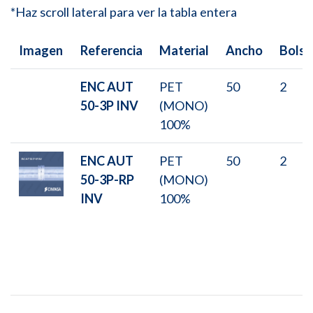
*Haz scroll lateral para ver la tabla entera
Imagen
Referencia
Material
Ancho
Bolsa
ENC AUT
PET
50
2
50-3P INV
(MONO)
100%
ENC AUT
PET
50
2
50-3P-RP
(MONO)
INV
100%