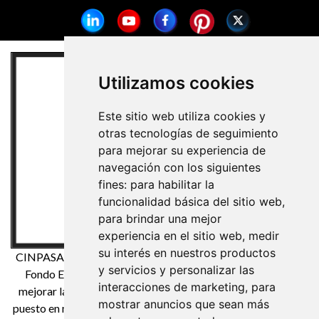
Utilizamos cookies
Este sitio web utiliza cookies y
otras tecnologías de seguimiento
para mejorar su experiencia de
navegación con los siguientes
fines:
para habilitar la
funcionalidad básica del sitio web
,
para brindar una mejor
experiencia en el sitio web
,
medir
su interés en nuestros productos
CINPASA Cintas y Pasamanería S.A. ha sido beneficiaria del
y servicios y personalizar las
Fondo Europeo de Desarrollo Regional cuyo objetivo es
interacciones de marketing
,
para
mejorar la competitividad de las Pymes y gracias al cual ha
mostrar anuncios que sean más
puesto en marcha un Plan de Marketing Digital Internacional