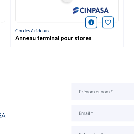
icono informac
Marquer c
nformación
rquer cet article
Cordes à rideaux
Anneau terminal pour stores
SA