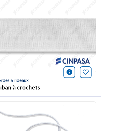
ión
et article
icono información
Marquer cet arti
rdes à rideaux
uban à crochets