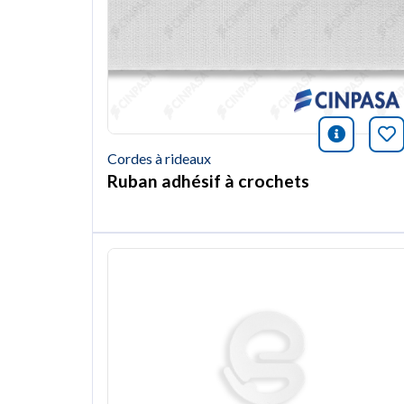
icono i
Ma
Cordes à rideaux
Ruban adhésif à crochets