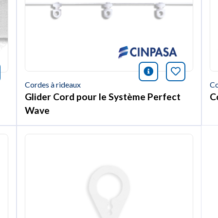
icono informac
Marquer c
nformación
rquer cet article
Co
Cordes à rideaux
C
Glider Cord pour le Système Perfect
Wave