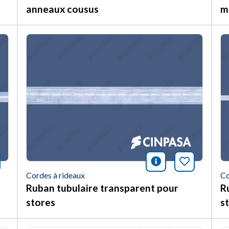
anneaux cousus
m
nformación
rquer cet article
icono informac
Marquer c
Cordes à rideaux
Co
Ruban tubulaire transparent pour
R
stores
s