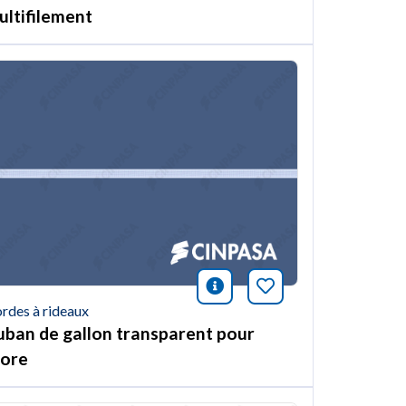
ultifilement
ión
et article
icono información
Marquer cet arti
rdes à rideaux
uban de gallon transparent pour
tore