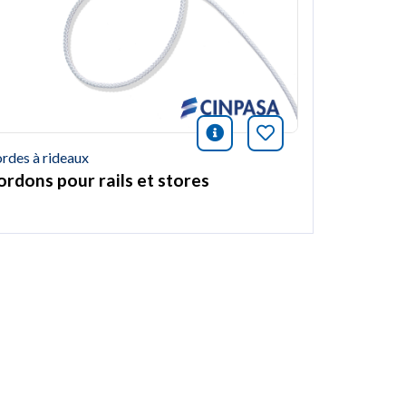
icono información
Marquer cet arti
ión
et article
rdes à rideaux
ordons pour rails et stores