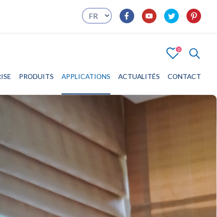
0
4
ISE
PRODUITS
ENTREPRISE
APPLICATIONS
PRODUITS
APPLICATIONS
ACTUALITÉS
CONTACT
CONTACT