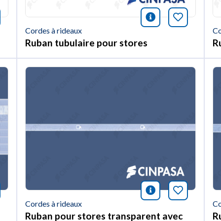
nformación
rquer cet article
icono informac
Marquer c
Cordes à rideaux
Co
Ruban tubulaire pour stores
R
nformación
rquer cet article
icono informac
Marquer c
Cordes à rideaux
Co
Ruban pour stores transparent avec
R