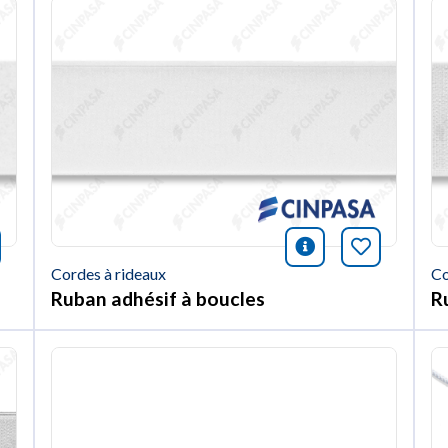
nformación
rquer cet article
icono informac
Marquer c
Cordes à rideaux
Co
Ruban adhésif à boucles
R