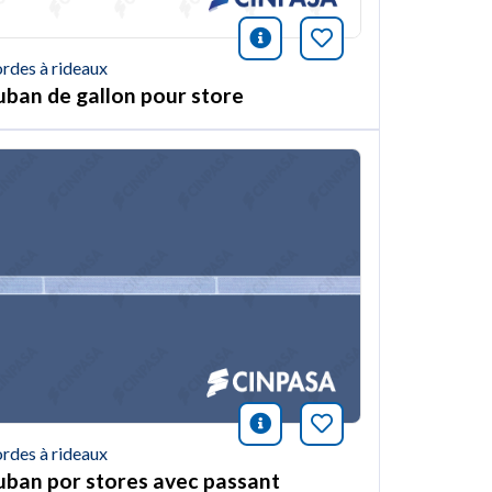
ión
et article
icono información
Marquer cet arti
rdes à rideaux
uban de gallon pour store
ión
et article
icono información
Marquer cet arti
rdes à rideaux
uban por stores avec passant