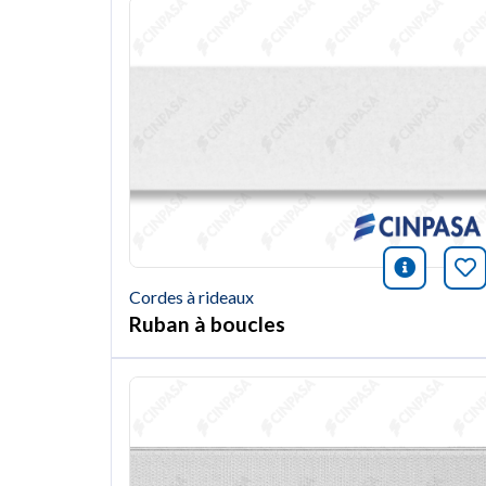
icono i
Ma
Cordes à rideaux
Ruban à boucles