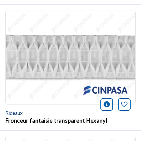
icono infor
Marqu
Rideaux
Fronceur fantaisie transparent Hexanyl