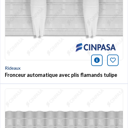
icono infor
Marqu
Rideaux
Fronceur automatique avec plis flamands tulipe