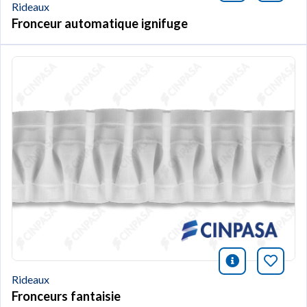
Rideaux
Fronceur automatique ignifuge
icono infor
Marqu
Rideaux
Fronceurs fantaisie