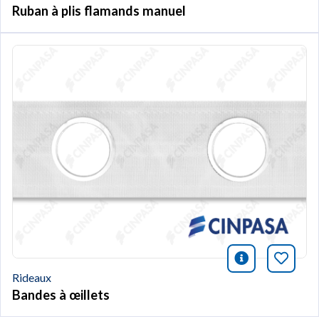
Ruban à plis flamands manuel
icono infor
Marqu
Rideaux
Bandes à œillets