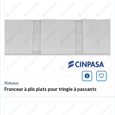
icono infor
Marqu
Rideaux
Fronceur à plis plats pour tringle à passants