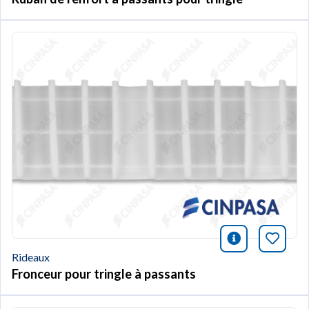
icono infor
Marqu
Rideaux
Fronceur pour tringle à passants