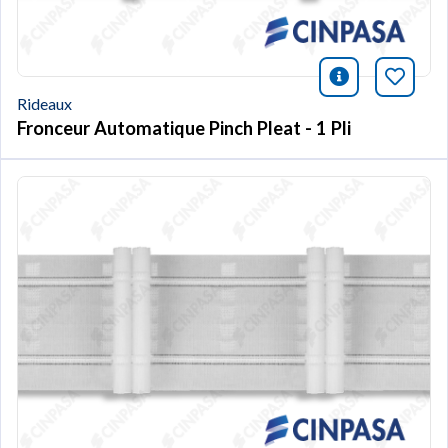
icono infor
Marqu
Rideaux
Fronceur Automatique Pinch Pleat - 1 Pli