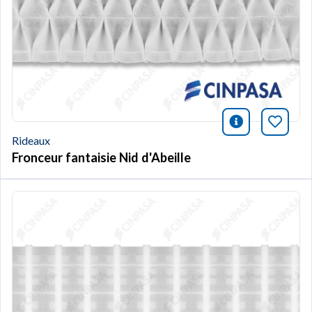
icono infor
Marqu
Rideaux
Fronceur fantaisie Nid d'Abeille