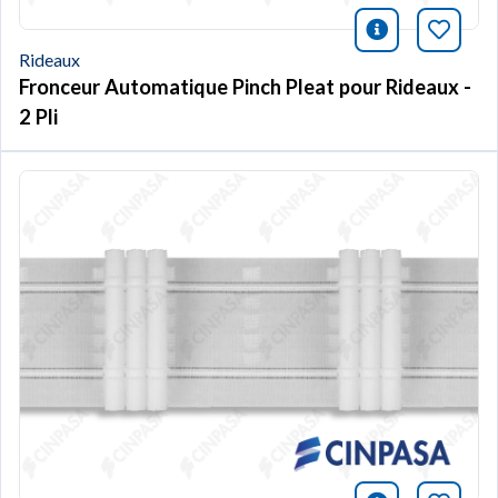
icono infor
Marqu
Rideaux
Fronceur Automatique Pinch Pleat pour Rideaux -
2 Pli