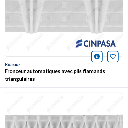
icono infor
Marqu
Rideaux
Fronceur automatiques avec plis flamands
triangulaires