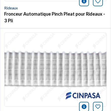
icono infor
Marqu
Rideaux
Fronceur Automatique Pinch Pleat pour Rideaux -
3 Pli
icono infor
Marqu