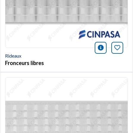
icono infor
Marqu
Rideaux
Fronceurs libres