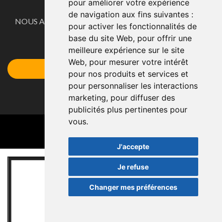
pour améliorer votre expérience
CONTACTE
de navigation aux fins suivantes :
NOUS ADAPTONS NOS PRODUITS AUX BESOINS DE
pour activer les fonctionnalités de
NOS CLIENTS.
base du site Web
,
pour offrir une
Demandez votre devis ici
meilleure expérience sur le site
Web
,
pour mesurer votre intérêt
Accéder au Formulaire
pour nos produits et services et
pour personnaliser les interactions
marketing
,
pour diffuser des
publicités plus pertinentes pour
vous
.
J'accepte
Je refuse
Changer mes préférences