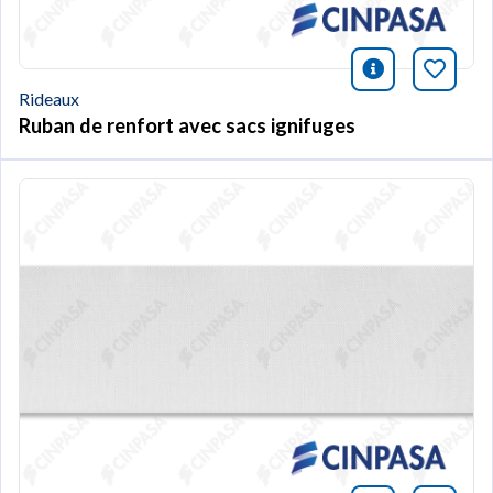
icono infor
Marqu
Rideaux
Ruban de renfort avec sacs ignifuges