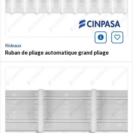
icono infor
Marqu
Rideaux
Ruban de pliage automatique grand pliage