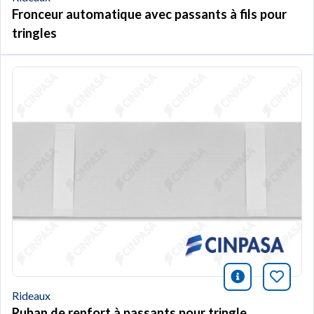
Fronceur automatique avec passants à fils pour
tringles
icono infor
Marqu
Rideaux
Ruban de renfort à passants pour tringle