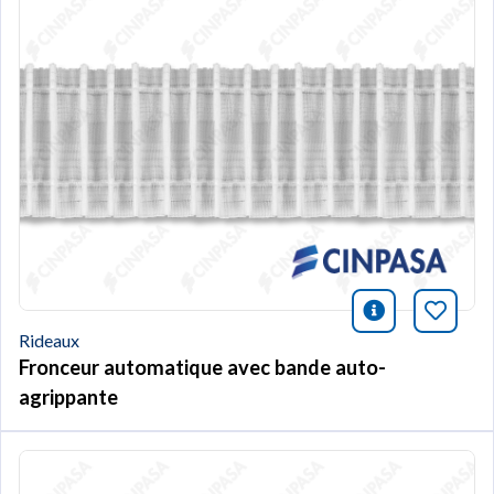
icono infor
Marqu
Rideaux
Fronceur automatique avec bande auto-
agrippante