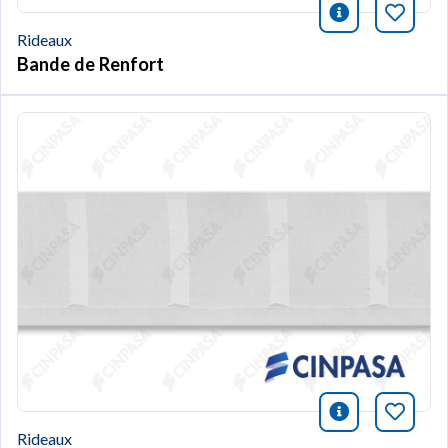
icono infor
Marqu
Rideaux
Bande de Renfort
icono infor
Marqu
Rideaux