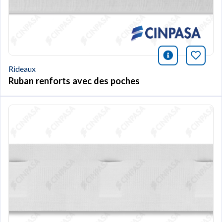
icono infor
Marqu
Rideaux
Ruban renforts avec des poches