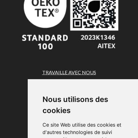
TRAVAILLE AVEC NOUS
LÉGAL
Politique de confidentialité
Nous utilisons des
Politique de cookies
cookies
Avis juridique
Définir des cookies
Ce site Web utilise des cookies et
d'autres technologies de suivi