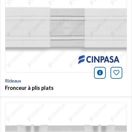
icono infor
Marqu
Rideaux
Fronceur à plis plats