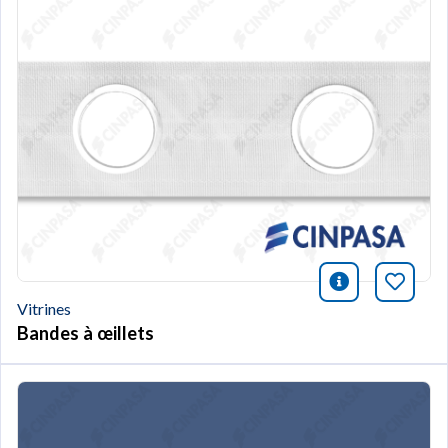
icono infor
Marqu
Vitrines
Bandes à œillets