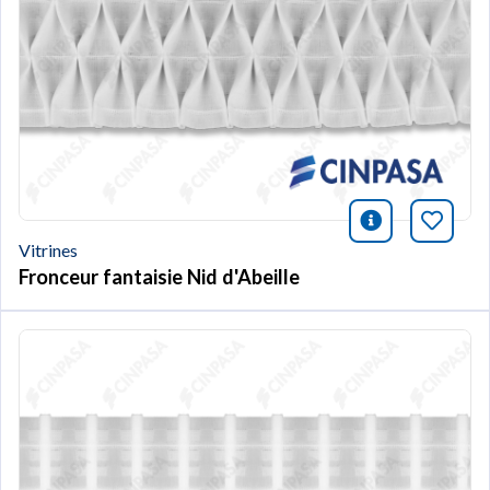
icono infor
Marqu
Vitrines
Fronceur fantaisie Nid d'Abeille