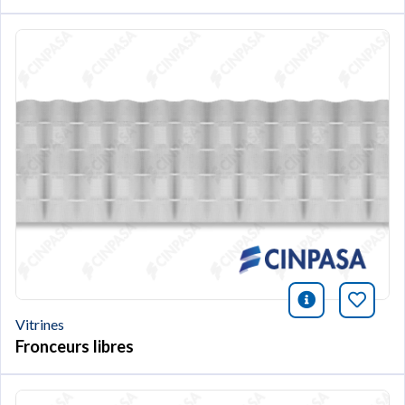
icono infor
Marqu
Vitrines
Fronceurs libres