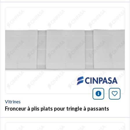
icono infor
Marqu
Vitrines
Fronceur à plis plats pour tringle à passants