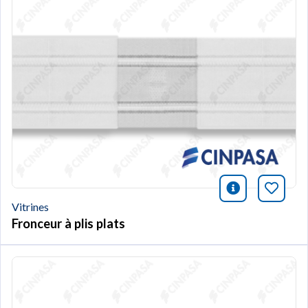
icono infor
Marqu
Vitrines
Fronceur à plis plats