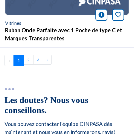
icono infor
Marqu
Vitrines
Ruban Onde Parfaite avec 1 Poche de type C et
Marques Transparentes
‹
1
2
3
›
Les doutes? Nous vous
conseillons.
Vous pouvez contacter l'équipe CINPASA dès
maintenant et nous vous en informerons, ravis!