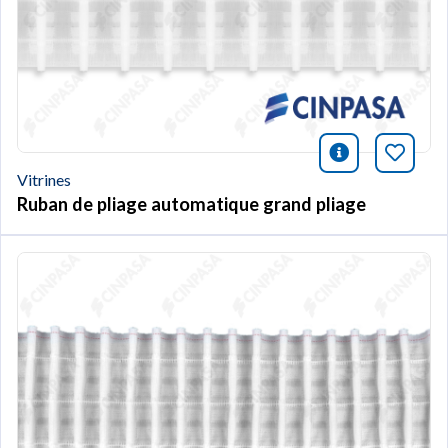
icono infor
Marqu
Vitrines
Ruban de pliage automatique grand pliage