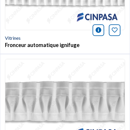
icono infor
Marqu
Vitrines
Fronceur automatique ignifuge