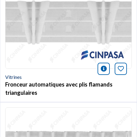
icono infor
Marqu
Vitrines
Fronceur automatiques avec plis flamands
triangulaires