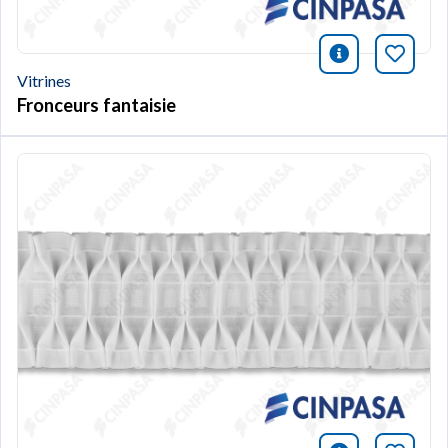
icono infor
Marqu
Vitrines
Fronceurs fantaisie