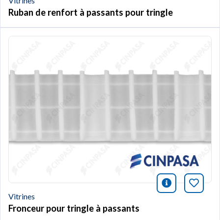
Vitrines
Ruban de renfort à passants pour tringle
icono infor
Marqu
Vitrines
Fronceur pour tringle à passants