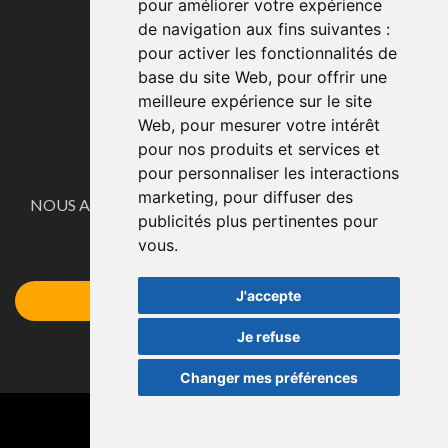
pour améliorer votre expérience
de navigation aux fins suivantes :
Politique de confidentialité
pour activer les fonctionnalités de
Politique de cookies
base du site Web
,
pour offrir une
Avis juridique
meilleure expérience sur le site
Définir des cookies
Web
,
pour mesurer votre intérêt
pour nos produits et services et
pour personnaliser les interactions
CONTACTE
marketing
,
pour diffuser des
NOUS ADAPTONS NOS PRODUITS AUX BESOINS DE
publicités plus pertinentes pour
NOS CLIENTS.
vous
.
Demandez votre devis ici
J'accepte
Accéder au Formulaire
Je refuse
Changer mes préférences