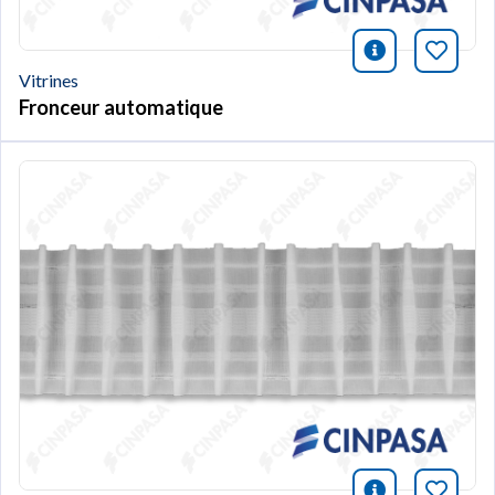
icono infor
Marqu
Vitrines
Fronceur automatique