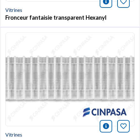
icono infor
Marqu
Vitrines
Fronceur fantaisie transparent Hexanyl
icono infor
Marqu
Vitrines