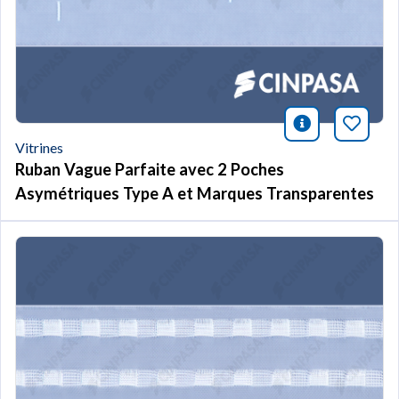
icono infor
Marqu
Vitrines
Ruban Vague Parfaite avec 2 Poches
Asymétriques Type A et Marques Transparentes