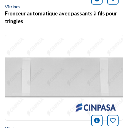
icono infor
Marqu
Vitrines
Fronceur automatique avec passants à fils pour
tringles
icono infor
Marqu