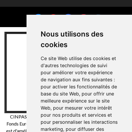
Nous utilisons des
cookies
Ce site Web utilise des cookies et
d'autres technologies de suivi
pour améliorer votre expérience
de navigation aux fins suivantes :
pour activer les fonctionnalités de
base du site Web
,
pour offrir une
meilleure expérience sur le site
Web
,
pour mesurer votre intérêt
pour nos produits et services et
CINPASA Cintas y Pasamanería SA a été bénéficiaire du
pour personnaliser les interactions
Fonds Européen de Développement Régional dont l'objectif
marketing
,
pour diffuser des
est d'améliorer la compétitivité des PME et grâce auquel il a