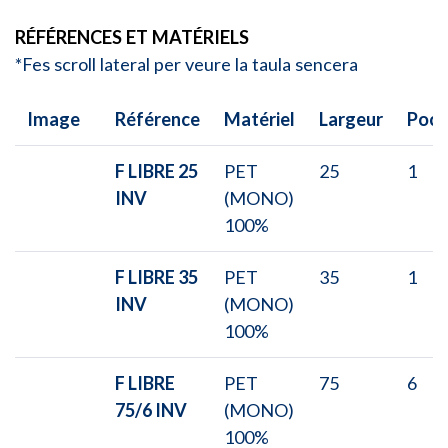
RÉFÉRENCES ET MATÉRIELS
*Fes scroll lateral per veure la taula sencera
Image
Référence
Matériel
Largeur
Poch
F LIBRE 25
PET
25
1
INV
(MONO)
100%
F LIBRE 35
PET
35
1
INV
(MONO)
100%
F LIBRE
PET
75
6
75/6 INV
(MONO)
100%