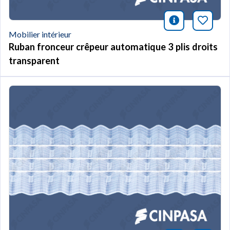
icono infor
Marqu
Mobilier intérieur
Ruban fronceur crêpeur automatique 3 plis droits
transparent