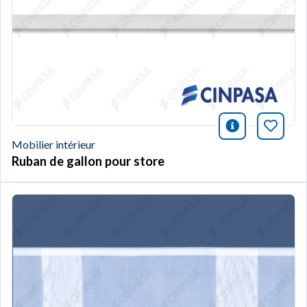
icono infor
Marqu
Mobilier intérieur
Ruban de gallon pour store