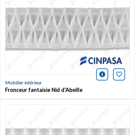
icono infor
Marqu
Mobilier intérieur
Fronceur fantaisie Nid d'Abeille