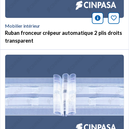
icono infor
Marqu
Mobilier intérieur
Ruban fronceur crêpeur automatique 2 plis droits
transparent