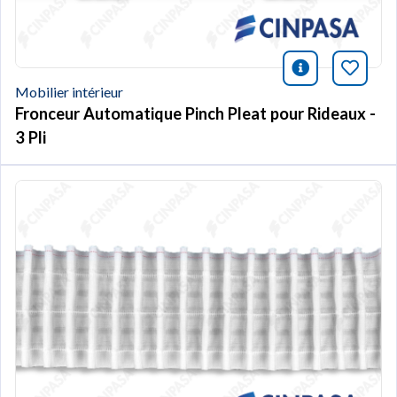
icono infor
Marqu
Mobilier intérieur
Fronceur Automatique Pinch Pleat pour Rideaux -
3 Pli