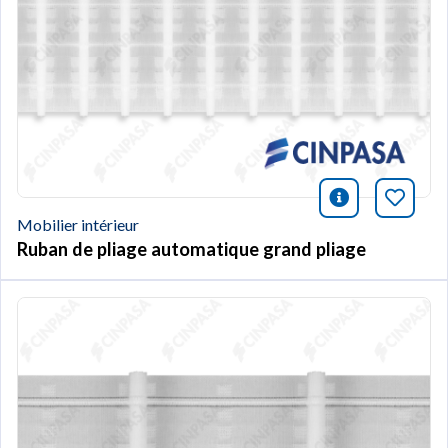
icono infor
Marqu
Mobilier intérieur
Ruban de pliage automatique grand pliage