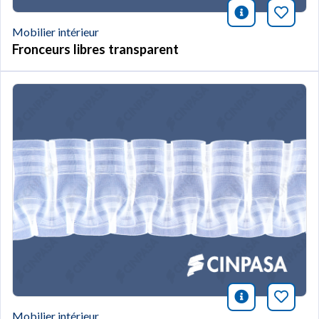
icono infor
Marqu
Mobilier intérieur
Fronceurs libres transparent
icono infor
Marqu
Mobilier intérieur