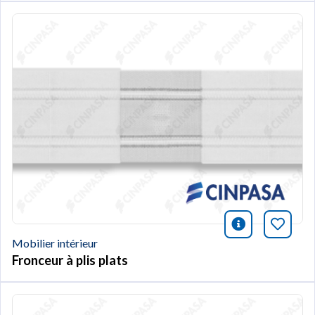
icono infor
Marqu
Mobilier intérieur
Fronceur à plis plats