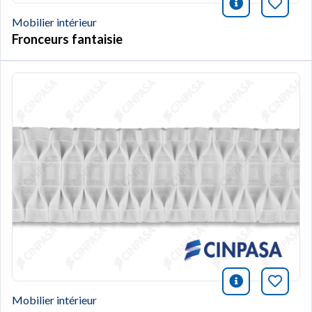
icono infor
Marqu
Mobilier intérieur
Fronceurs fantaisie
icono infor
Marqu
Mobilier intérieur