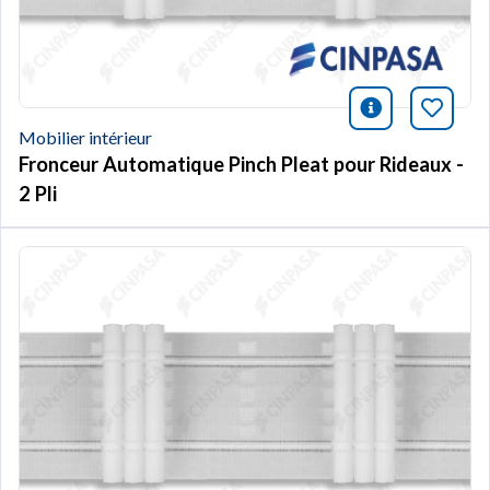
icono infor
Marqu
Mobilier intérieur
Fronceur Automatique Pinch Pleat pour Rideaux -
2 Pli