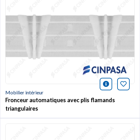
icono infor
Marqu
Mobilier intérieur
Fronceur automatiques avec plis flamands
triangulaires