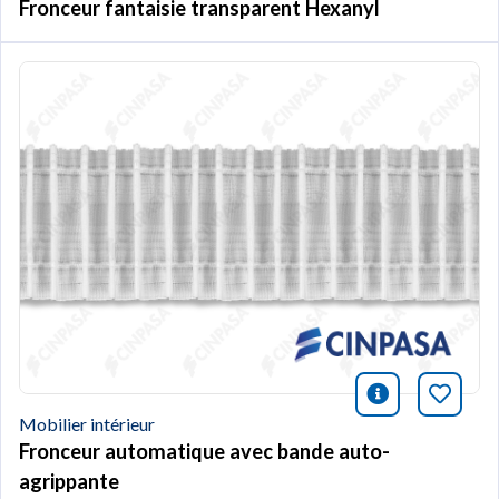
Fronceur fantaisie transparent Hexanyl
icono infor
Marqu
Mobilier intérieur
Fronceur automatique avec bande auto-
agrippante