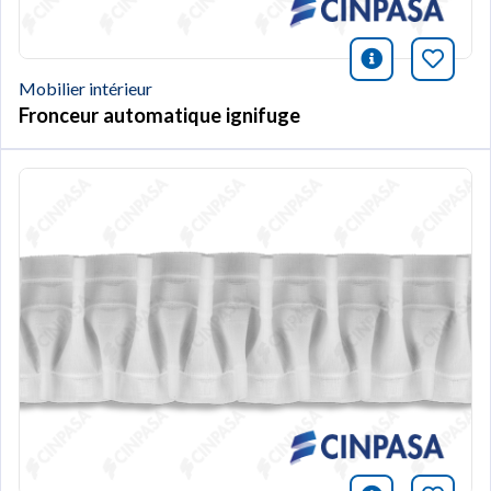
icono infor
Marqu
Mobilier intérieur
Fronceur automatique ignifuge