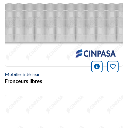
icono infor
Marqu
Mobilier intérieur
Fronceurs libres