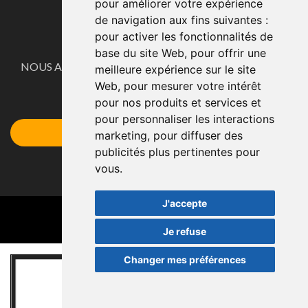
pour améliorer votre expérience
de navigation aux fins suivantes :
pour activer les fonctionnalités de
CONTACTE
base du site Web
,
pour offrir une
NOUS ADAPTONS NOS PRODUITS AUX BESOINS DE
meilleure expérience sur le site
NOS CLIENTS.
Web
,
pour mesurer votre intérêt
pour nos produits et services et
Demandez votre devis ici
pour personnaliser les interactions
Accéder au Formulaire
marketing
,
pour diffuser des
publicités plus pertinentes pour
vous
.
J'accepte
Je refuse
Changer mes préférences