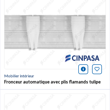
icono infor
Marqu
Mobilier intérieur
Fronceur automatique avec plis flamands tulipe