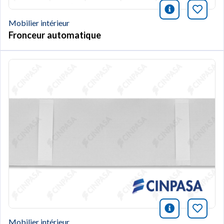
icono infor
Marqu
Mobilier intérieur
Fronceur automatique
icono infor
Marqu
Mobilier intérieur