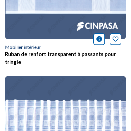
icono infor
Marqu
Mobilier intérieur
Ruban de renfort transparent à passants pour
tringle