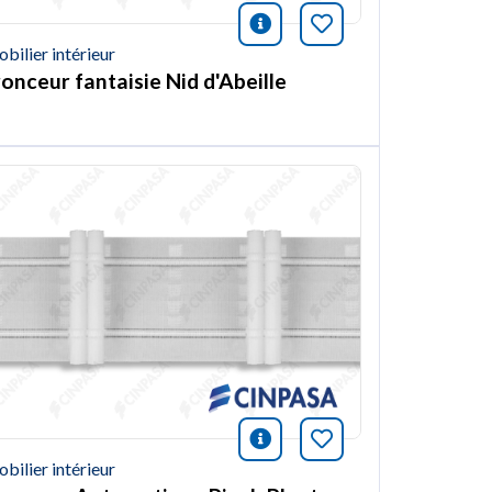
ión
et article
icono información
Marquer cet arti
bilier intérieur
ronceur fantaisie Nid d'Abeille
ión
et article
icono información
Marquer cet arti
bilier intérieur