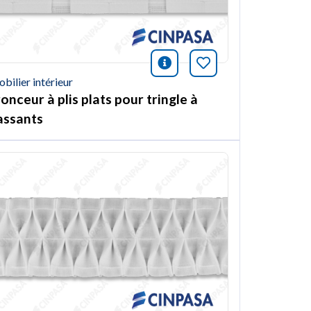
ión
et article
icono información
Marquer cet arti
bilier intérieur
onceur à plis plats pour tringle à
assants