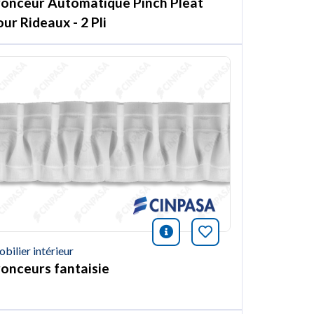
ronceur Automatique Pinch Pleat
ur Rideaux - 2 Pli
ión
et article
icono información
Marquer cet arti
bilier intérieur
ronceurs fantaisie