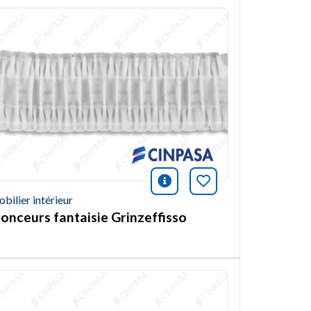
ión
et article
icono información
Marquer cet arti
bilier intérieur
ronceurs fantaisie Grinzeffisso