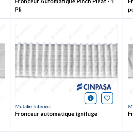
Fronceur Automatique Pinch Pleat - 1
F
Pli
po
nformación
rquer cet article
icono informac
Marquer c
Mobilier intérieur
Mo
Fronceur automatique ignifuge
F