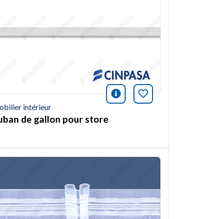
ión
et article
icono información
Marquer cet arti
bilier intérieur
uban de gallon pour store