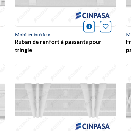
nformación
rquer cet article
icono informac
Marquer c
Mobilier intérieur
Mo
Ruban de renfort à passants pour
Fr
tringle
p