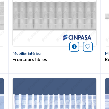
nformación
rquer cet article
icono informac
Marquer c
Mobilier intérieur
Mo
Fronceurs libres
R