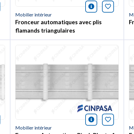
nformación
rquer cet article
icono informac
Marquer c
Mobilier intérieur
Mo
Fronceur automatiques avec plis
F
flamands triangulaires
nformación
rquer cet article
icono informac
Marquer c
Mobilier intérieur
Mo