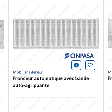
nformación
rquer cet article
icono informac
Marquer c
Mobilier intérieur
Mo
Fronceur automatique avec bande
F
auto-agrippante