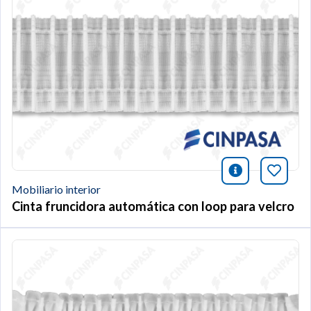
icono infor
Añade 
Mobiliario interior
Cinta fruncidora automática con loop para velcro