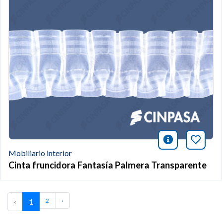
icono infor
Añade 
Mobiliario interior
Cinta fruncidora Fantasía Palmera Transparente
‹
1
2
›