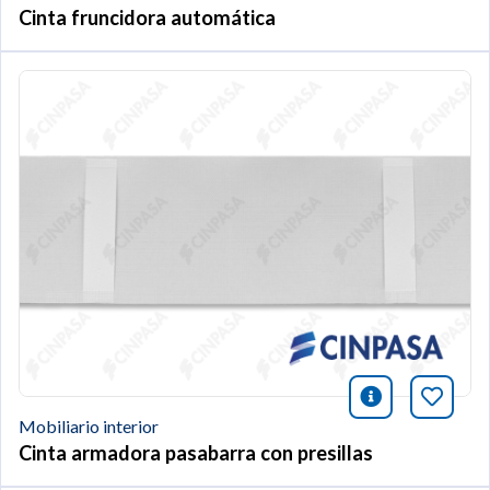
Cinta fruncidora automática
icono infor
Añade 
Mobiliario interior
Cinta armadora pasabarra con presillas