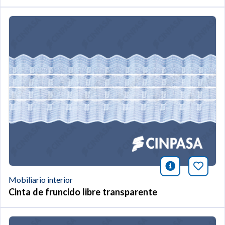
icono infor
Añade 
Mobiliario interior
Cinta de fruncido libre transparente