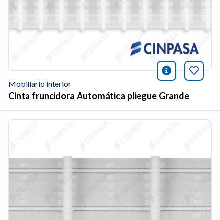
icono infor
Añade 
Mobiliario interior
Cinta fruncidora Automática pliegue Grande