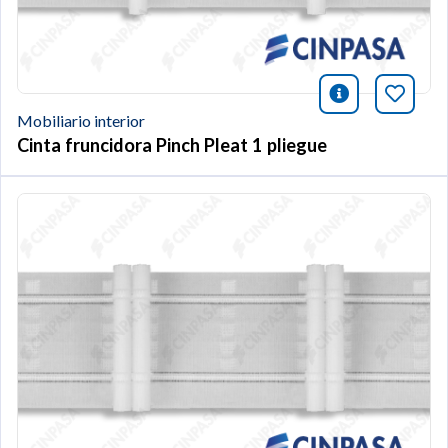
icono infor
Añade 
Mobiliario interior
Cinta fruncidora Pinch Pleat 1 pliegue