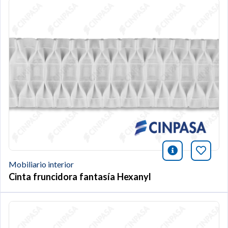
icono infor
Añade 
Mobiliario interior
Cinta fruncidora fantasía Hexanyl