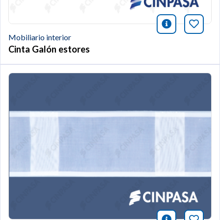
icono infor
Añade 
Mobiliario interior
Cinta Galón estores