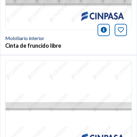
icono infor
Añade 
Mobiliario interior
Cinta de fruncido libre