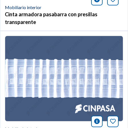
icono infor
Añade 
Mobiliario interior
Cinta armadora pasabarra con presillas
transparente
icono infor
Añade 