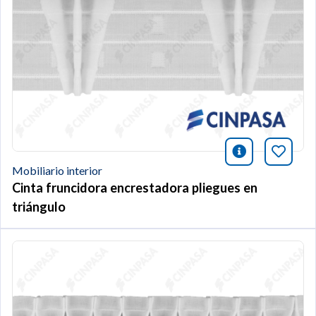
icono infor
Añade 
Mobiliario interior
Cinta fruncidora encrestadora pliegues en
triángulo