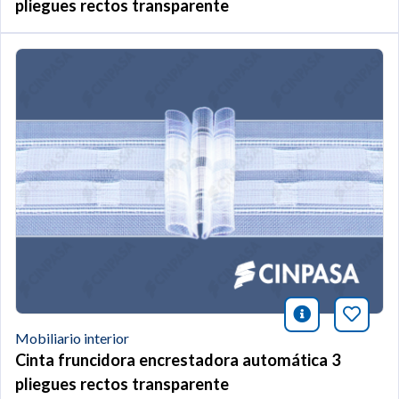
pliegues rectos transparente
icono infor
Añade 
Mobiliario interior
Cinta fruncidora encrestadora automática 3
pliegues rectos transparente