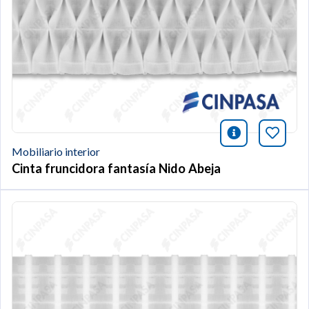
icono infor
Añade 
Mobiliario interior
Cinta fruncidora fantasía Nido Abeja