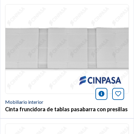
icono infor
Añade 
Mobiliario interior
Cinta fruncidora de tablas pasabarra con presillas