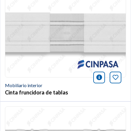
icono infor
Añade 
Mobiliario interior
Cinta fruncidora de tablas