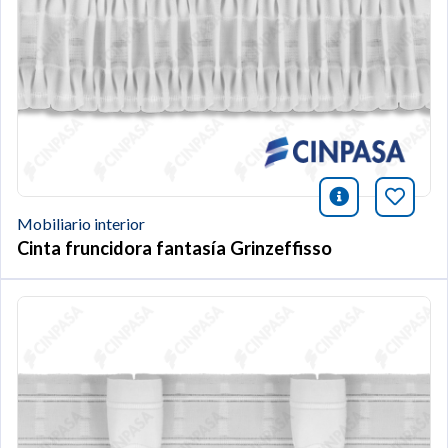
icono infor
Añade 
Mobiliario interior
Cinta fruncidora fantasía Grinzeffisso