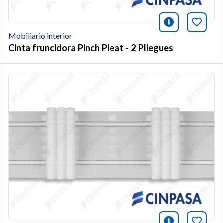
icono infor
Añade 
Mobiliario interior
Cinta fruncidora Pinch Pleat - 2 Pliegues
icono infor
Añade 