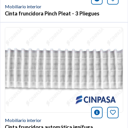
Mobiliario interior
Cinta fruncidora Pinch Pleat - 3 Pliegues
icono infor
Añade 
Mobiliario interior
Cinta fruncidora automática ignífuga