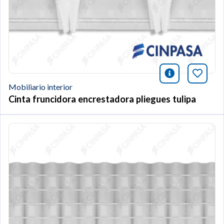
icono infor
Añade 
Mobiliario interior
Cinta fruncidora encrestadora pliegues tulipa