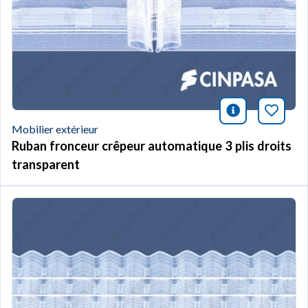
icono infor
Marqu
Mobilier extérieur
Ruban fronceur crêpeur automatique 3 plis droits
transparent