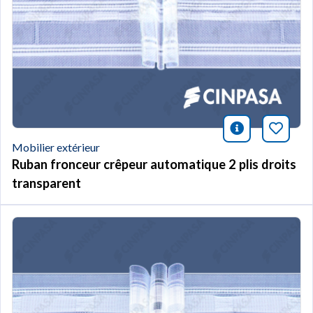
icono infor
Marqu
Mobilier extérieur
Ruban fronceur crêpeur automatique 2 plis droits
transparent