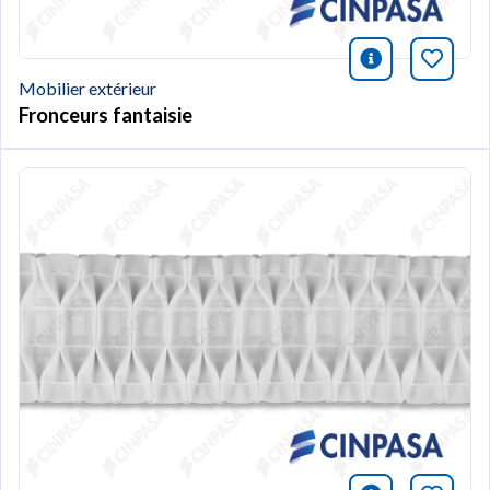
icono infor
Marqu
Mobilier extérieur
Fronceurs fantaisie