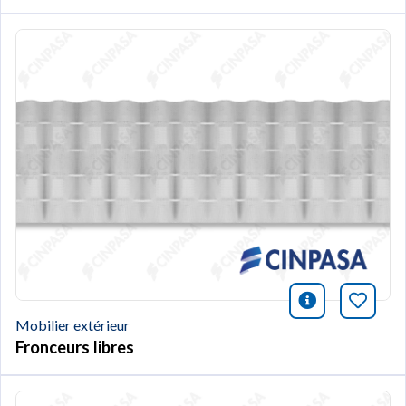
icono infor
Marqu
Mobilier extérieur
Fronceurs libres