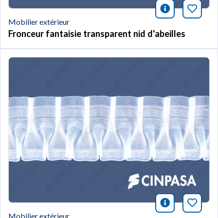
icono infor
Marqu
Mobilier extérieur
Fronceur fantaisie transparent nid d'abeilles
icono infor
Marqu
Mobilier extérieur