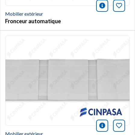
icono infor
Marqu
Mobilier extérieur
Fronceur automatique
icono infor
Marqu
Mobilier extérieur