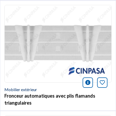
icono infor
Marqu
Mobilier extérieur
Fronceur automatiques avec plis flamands
triangulaires