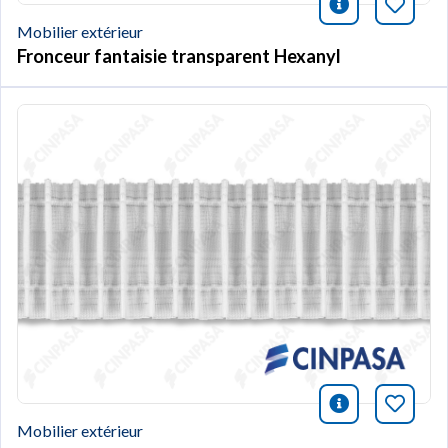
icono infor
Marqu
Mobilier extérieur
Fronceur fantaisie transparent Hexanyl
icono infor
Marqu
Mobilier extérieur