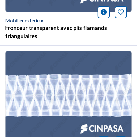
icono infor
Marqu
Mobilier extérieur
Fronceur transparent avec plis flamands
triangulaires