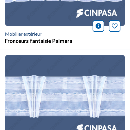
icono infor
Marqu
Mobilier extérieur
Fronceurs fantaisie Palmera