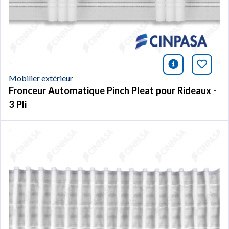
icono infor
Marqu
Mobilier extérieur
Fronceur Automatique Pinch Pleat pour Rideaux -
3 Pli