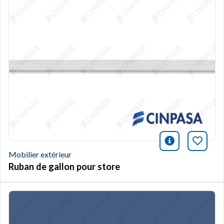
icono infor
Marqu
Mobilier extérieur
Ruban de gallon pour store