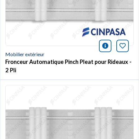
icono infor
Marqu
Mobilier extérieur
Fronceur Automatique Pinch Pleat pour Rideaux -
2 Pli