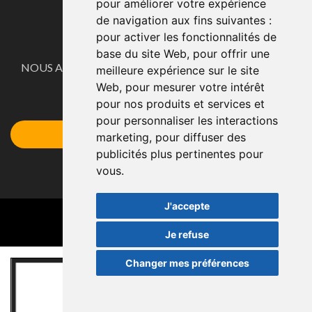
pour améliorer votre expérience
de navigation aux fins suivantes :
pour activer les fonctionnalités de
CONTACTE
base du site Web
,
pour offrir une
NOUS ADAPTONS NOS PRODUITS AUX BESOINS DE
meilleure expérience sur le site
NOS CLIENTS.
Web
,
pour mesurer votre intérêt
pour nos produits et services et
Demandez votre devis ici
pour personnaliser les interactions
Accéder au Formulaire
marketing
,
pour diffuser des
publicités plus pertinentes pour
vous
.
J'accepte
Je refuse
Changer mes préférences