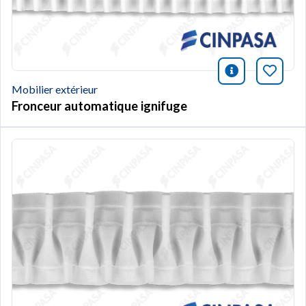
icono infor
Marqu
Mobilier extérieur
Fronceur automatique ignifuge