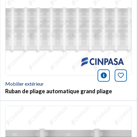
icono infor
Marqu
Mobilier extérieur
Ruban de pliage automatique grand pliage