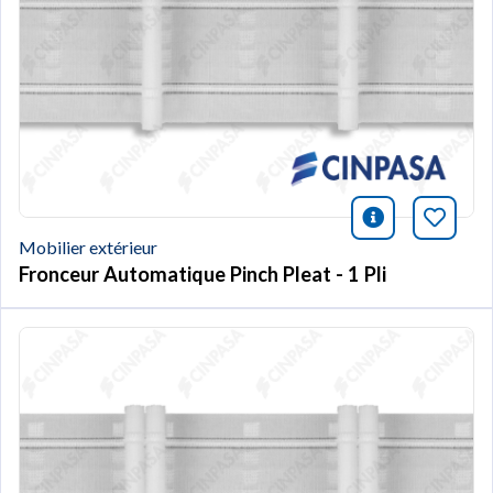
icono infor
Marqu
Mobilier extérieur
Fronceur Automatique Pinch Pleat - 1 Pli